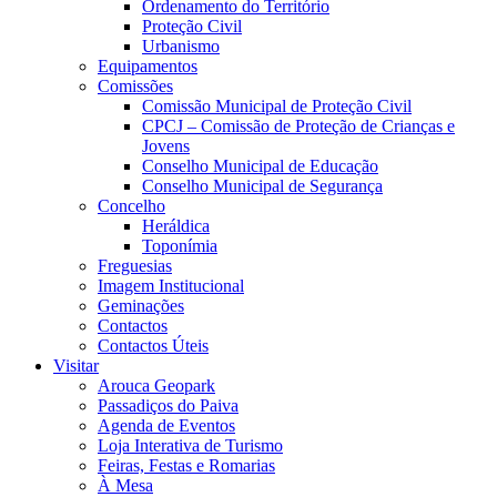
Ordenamento do Território
Proteção Civil
Urbanismo
Equipamentos
Comissões
Comissão Municipal de Proteção Civil
CPCJ – Comissão de Proteção de Crianças e
Jovens
Conselho Municipal de Educação
Conselho Municipal de Segurança
Concelho
Heráldica
Toponímia
Freguesias
Imagem Institucional
Geminações
Contactos
Contactos Úteis
Visitar
Arouca Geopark
Passadiços do Paiva
Agenda de Eventos
Loja Interativa de Turismo
Feiras, Festas e Romarias
À Mesa