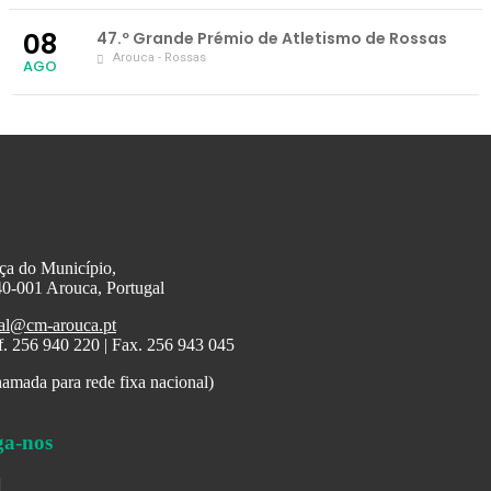
08
47.º Grande Prémio de Atletismo de Rossas
Arouca - Rossas
AGO
ça do Município,
0-001 Arouca, Portugal
al@cm-arouca.pt
f. 256 940 220 | Fax. 256 943 045
amada para rede fixa nacional)
ga-nos