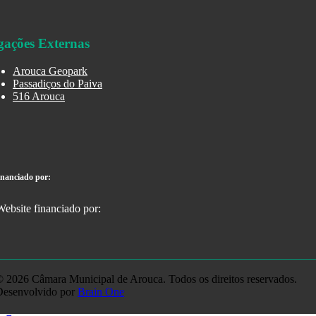
gações Externas
Arouca Geopark
Passadiços do Paiva
516 Arouca
inanciado por:
 2026 Câmara Municipal de Arouca. Todos os direitos reservados.
Desenvolvido por
Brain One