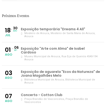
Próximos Eventos
30
18
Exposição temporária "Dreams 4 All"
AGO
Mosteiro de Arouca
, Mosteiro de Santa Maria de Arouca,
JUL
Arouca
06
01
Exposição "Arte com Alma" de Isabel
SET
Cardoso
AGO
Museu Municipal de Arouca
, Rua Eça de Queirós 4540-194
Arouca
03
Exposição de aguarela "Ecos da Natureza" de
Joana Magalhães Melo
AGO
Biblioteca Municipal de Arouca
, Biblioteca Municipal de
Arouca
07
Concerto - Cotton Club
Praça Brandão de Vasconcelos
, Praça Brandão de
AGO
Vasconcelos