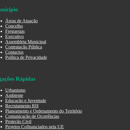
nicípio
Áreas de Atuação
Concelho
Freguesias
Executivo
Assembleia Municipal
Contratação Pública
Contactos
Política de Privacidade
gações Rápidas
Urbanismo
Ambiente
Educação e Juventude
Recrutamento RH
Planeamento e Ordenamento do Território
Comunicação de Ocorrências
Proteção Civil
Projetos Cofinanciados pela UE