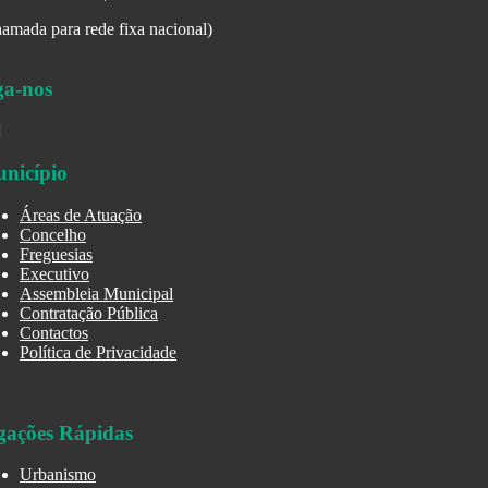
amada para rede fixa nacional)
ga-nos
nicípio
Áreas de Atuação
Concelho
Freguesias
Executivo
Assembleia Municipal
Contratação Pública
Contactos
Política de Privacidade
gações Rápidas
Urbanismo