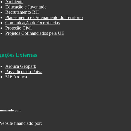
Ambiente
Educação e Juventude
Recrutamento RH
Planeamento e Ordenamento do Território
Comunicação de Ocorrências
Proteção Civil
Projetos Cofinanciados pela UE
gações Externas
Arouca Geopark
Passadiços do Paiva
516 Arouca
inanciado por: