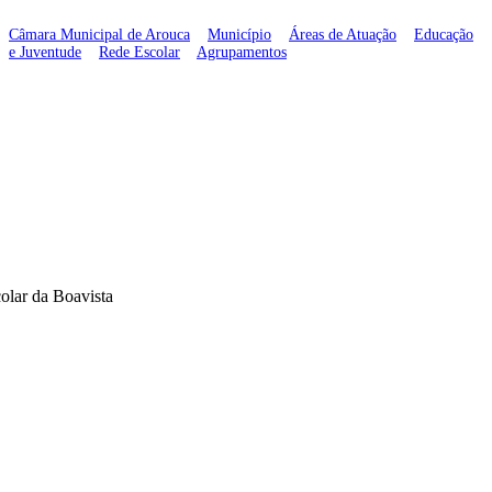
Câmara Municipal de Arouca
>
Município
>
Áreas de Atuação
>
Educação
e Juventude
>
Rede Escolar
>
Agrupamentos
>
Pólo Escolar da Boavista