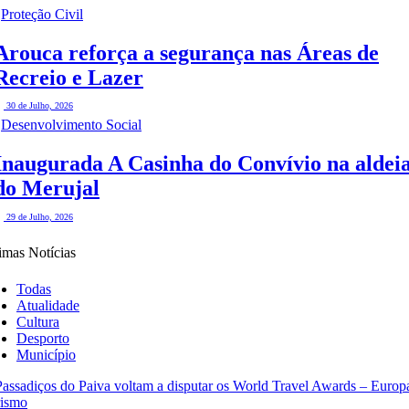
Proteção Civil
Arouca reforça a segurança nas Áreas de
Recreio e Lazer
30 de Julho, 2026
Desenvolvimento Social
Inaugurada A Casinha do Convívio na aldei
do Merujal
29 de Julho, 2026
imas Notícias
Todas
Atualidade
Cultura
Desporto
Município
rismo