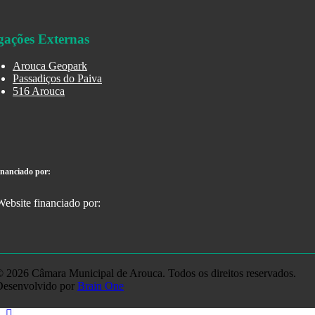
gações Externas
Arouca Geopark
Passadiços do Paiva
516 Arouca
inanciado por:
 2026 Câmara Municipal de Arouca. Todos os direitos reservados.
Desenvolvido por
Brain One