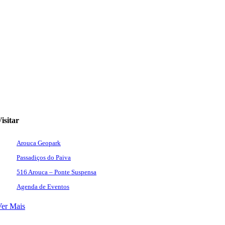
isitar
Arouca Geopark
Passadiços do Paiva
516 Arouca – Ponte Suspensa
Agenda de Eventos
Ver Mais