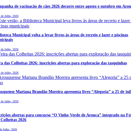
panha de vacinação de cães 2026 decorre entre agosto e outubro em Aro
 de Julho, 2026
lioteca Municipal volta a levar livros às áreas de recreio e lazer e piscinas
icipais
 de Julho, 2026
ra das Colheitas 2026: inscrições abertas para exploração das tasquinhas
 de Julho, 2026
uquense Mariana Brandão Moreira apresenta livro “Alegoria” a 25 de ju
 de Julho, 2026
crições abertas para concurso “O Vinho Verde de Arouca” integrado na Fe
 Colheitas 2026
de Julho, 2026