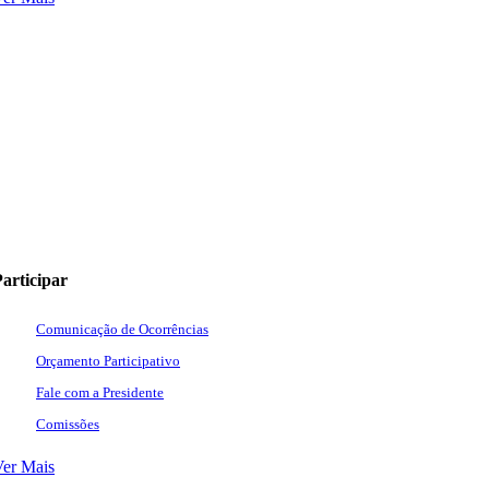
articipar
Comunicação de Ocorrências
Orçamento Participativo
Fale com a Presidente
Comissões
Ver Mais