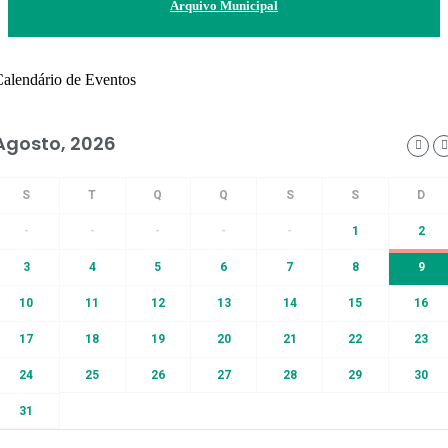
Arquivo Municipal
alendário de Eventos
Agosto, 2026
-
-
-
-
-
1
2
3
4
5
6
7
8
9
10
11
12
13
14
15
16
17
18
19
20
21
22
23
24
25
26
27
28
29
30
31