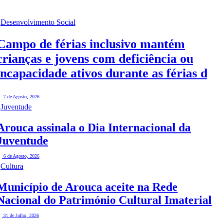
Desenvolvimento Social
Campo de férias inclusivo mantém
crianças e jovens com deficiência ou
incapacidade ativos durante as férias de
verão
7 de Agosto, 2026
Juventude
Arouca assinala o Dia Internacional da
Juventude
6 de Agosto, 2026
Cultura
Município de Arouca aceite na Rede
Nacional do Património Cultural Imaterial
31 de Julho, 2026