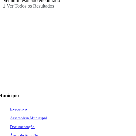
Nenhum resultado encontrado
Ver Todos os Resultados
Município
Executivo
Assembleia Municipal
Documentação
Áreas de Atuação