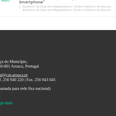
AGO
Smartphone"
Auditório da Casa dos Magistrados e Centro Histórico de Arouca
,
Auditório da Casa dos Magistrados e Centro Histórico de Arouca
ça do Município,
0-001 Arouca, Portugal
al@cm-arouca.pt
f. 256 940 220 | Fax. 256 943 045
amada para rede fixa nacional)
ga-nos