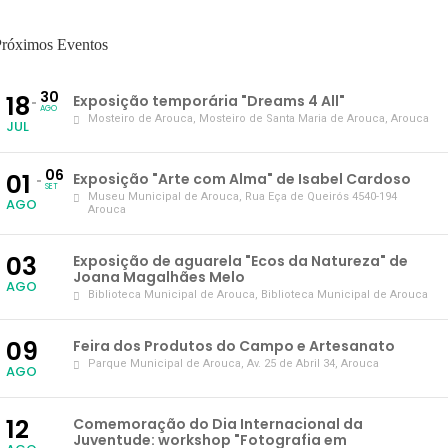
Próximos Eventos
30
18
Exposição temporária "Dreams 4 All"
AGO
Mosteiro de Arouca
, Mosteiro de Santa Maria de Arouca, Arouca
JUL
06
01
Exposição "Arte com Alma" de Isabel Cardoso
SET
Museu Municipal de Arouca
, Rua Eça de Queirós 4540-194
AGO
Arouca
03
Exposição de aguarela "Ecos da Natureza" de
Joana Magalhães Melo
AGO
Biblioteca Municipal de Arouca
, Biblioteca Municipal de Arouca
09
Feira dos Produtos do Campo e Artesanato
Parque Municipal de Arouca
, Av. 25 de Abril 34, Arouca
AGO
12
Comemoração do Dia Internacional da
Juventude: workshop "Fotografia em