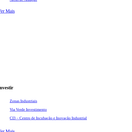
Ver Mais
nvestir
Zonas Industriais
Via Verde Investimento
CI3 – Centro de Incubação e Inovação Industrial
Ver Mais