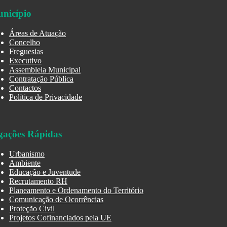
nicípio
Áreas de Atuação
Concelho
Freguesias
Executivo
Assembleia Municipal
Contratação Pública
Contactos
Política de Privacidade
gações Rápidas
Urbanismo
Ambiente
Educação e Juventude
Recrutamento RH
Planeamento e Ordenamento do Território
Comunicação de Ocorrências
Proteção Civil
Projetos Cofinanciados pela UE