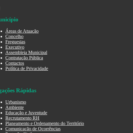
nicípio
Áreas de Atuação
Concelho
Freguesias
Executivo
Assembleia Municipal
Contratação Pública
Contactos
Política de Privacidade
gações Rápidas
Urbanismo
Ambiente
Educação e Juventude
Recrutamento RH
Planeamento e Ordenamento do Território
Comunicação de Ocorrências