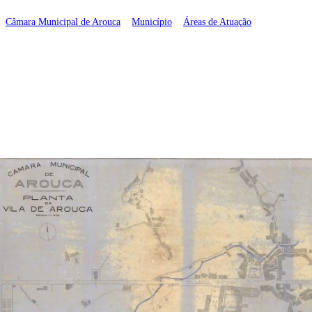
Câmara Municipal de Arouca
>
Município
>
Áreas de Atuação
>
Ordenamento do Território