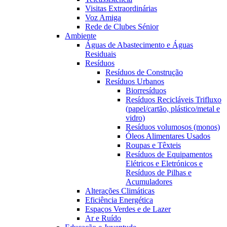
Visitas Extraordinárias
Voz Amiga
Rede de Clubes Sénior
Ambiente
Águas de Abastecimento e Águas
Residuais
Resíduos
Resíduos de Construção
Resíduos Urbanos
Biorresíduos
Resíduos Recicláveis Trifluxo
(papel/cartão, plástico/metal e
vidro)
Resíduos volumosos (monos)
Óleos Alimentares Usados
Roupas e Têxteis
Resíduos de Equipamentos
Elétricos e Eletrónicos e
Resíduos de Pilhas e
Acumuladores
Alterações Climáticas
Eficiência Energética
Espaços Verdes e de Lazer
Ar e Ruído