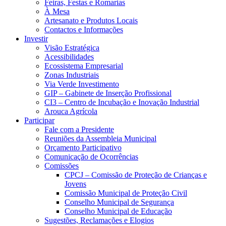
Feiras, Festas e Romarias
À Mesa
Artesanato e Produtos Locais
Contactos e Informações
Investir
Visão Estratégica
Acessibilidades
Ecossistema Empresarial
Zonas Industriais
Via Verde Investimento
GIP – Gabinete de Inserção Profissional
CI3 – Centro de Incubação e Inovação Industrial
Arouca Agrícola
Participar
Fale com a Presidente
Reuniões da Assembleia Municipal
Orçamento Participativo
Comunicação de Ocorrências
Comissões
CPCJ – Comissão de Proteção de Crianças e
Jovens
Comissão Municipal de Proteção Civil
Conselho Municipal de Segurança
Conselho Municipal de Educação
Sugestões, Reclamações e Elogios