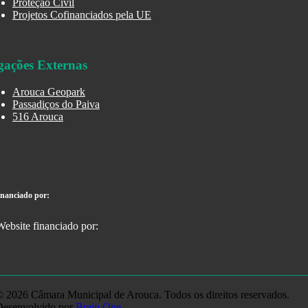
Proteção Civil
Projetos Cofinanciados pela UE
gações Externas
Arouca Geopark
Passadiços do Paiva
516 Arouca
inanciado por:
 2026 Câmara Municipal de Arouca. Todos os direitos reservados.
Desenvolvido por
Brain One