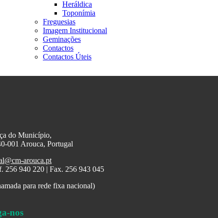
Heráldica
Toponímia
Freguesias
Imagem Institucional
Geminações
Contactos
Contactos Úteis
ça do Município,
0-001 Arouca, Portugal
al@cm-arouca.pt
f. 256 940 220 | Fax. 256 943 045
amada para rede fixa nacional)
ga-nos