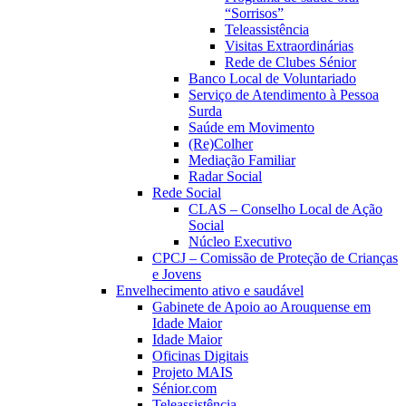
“Sorrisos”
Teleassistência
Visitas Extraordinárias
Rede de Clubes Sénior
Banco Local de Voluntariado
Serviço de Atendimento à Pessoa
Surda
Saúde em Movimento
(Re)Colher
Mediação Familiar
Radar Social
Rede Social
CLAS – Conselho Local de Ação
Social
Núcleo Executivo
CPCJ – Comissão de Proteção de Crianças
e Jovens
Envelhecimento ativo e saudável
Gabinete de Apoio ao Arouquense em
Idade Maior
Idade Maior
Oficinas Digitais
Projeto MAIS
Sénior.com
Teleassistência