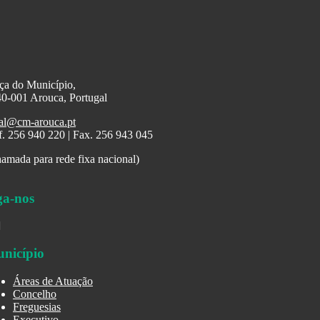
ça do Município,
0-001 Arouca, Portugal
al@cm-arouca.pt
f. 256 940 220 | Fax. 256 943 045
amada para rede fixa nacional)
ga-nos
nicípio
Áreas de Atuação
Concelho
Freguesias
Executivo