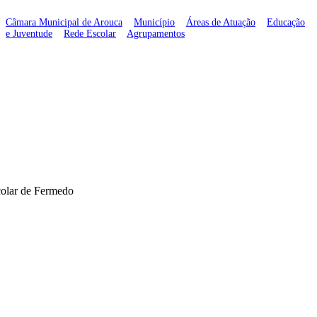
Câmara Municipal de Arouca
>
Município
>
Áreas de Atuação
>
Educação
e Juventude
>
Rede Escolar
>
Agrupamentos
>
Pólo Escolar de Fermedo