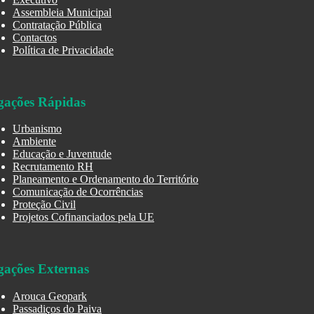
Assembleia Municipal
Contratação Pública
Contactos
Política de Privacidade
gações Rápidas
Urbanismo
Ambiente
Educação e Juventude
Recrutamento RH
Planeamento e Ordenamento do Território
Comunicação de Ocorrências
Proteção Civil
Projetos Cofinanciados pela UE
gações Externas
Arouca Geopark
Passadiços do Paiva