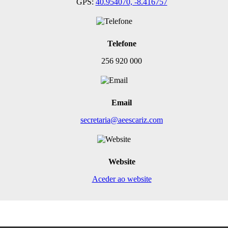
GPS:
40.954070, -8.416757
Telefone
256 920 000
Email
secretaria@aeescariz.com
Website
Aceder ao website