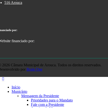
516 Arouca
inanciado por:
 2026 Câmara Municipal de Arouca. Todos os direitos reservados.
Desenvolvido por
Brain One
Início
Município
Mensagem da Presidente
Prioridades para o Mandato
Fale com a Presidente