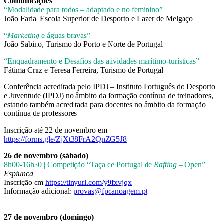
Comunicações
“Modalidade para todos – adaptado e no feminino”
João Faria, Escola Superior de Desporto e Lazer de Melgaço
“
Marketing
e águas bravas”
João Sabino, Turismo do Porto e Norte de Portugal
“Enquadramento e Desafios das atividades marítimo-turísticas”
Fátima Cruz e Teresa Ferreira, Turismo de Portugal
Conferência acreditada pelo IPDJ – Instituto Português do Desporto
e Juventude (IPDJ) no âmbito da formação contínua de treinadores,
estando também acreditada para docentes no âmbito da formação
contínua de professores
Inscrição até 22 de novembro em
https://forms.gle/ZjXt38FrA2QnZG5J8
26 de novembro (sábado)
8h00-16h30 | Competição “Taça de Portugal de
Rafting
– Open”
Espiunca
Inscrição em
https://tinyurl.com/y9fxvjqx
Informação adicional:
provas@fpcanoagem.pt
27 de novembro (domingo)