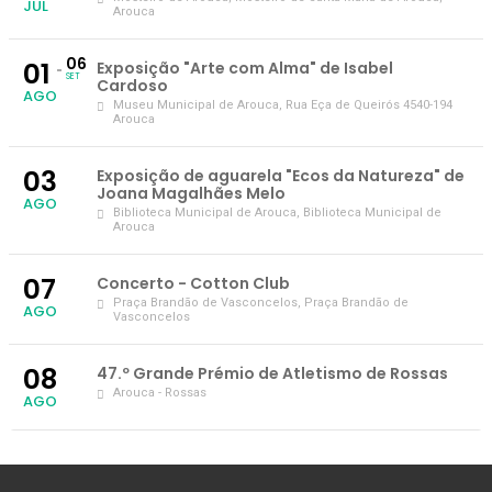
JUL
Arouca
06
01
Exposição "Arte com Alma" de Isabel
SET
Cardoso
AGO
Museu Municipal de Arouca
, Rua Eça de Queirós 4540-194
Arouca
03
Exposição de aguarela "Ecos da Natureza" de
Joana Magalhães Melo
AGO
Biblioteca Municipal de Arouca
, Biblioteca Municipal de
Arouca
07
Concerto - Cotton Club
Praça Brandão de Vasconcelos
, Praça Brandão de
AGO
Vasconcelos
08
47.º Grande Prémio de Atletismo de Rossas
Arouca - Rossas
AGO