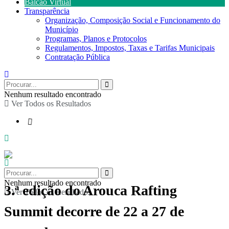
Balcão Virtual
Transparência
Organização, Composição Social e Funcionamento do
Município
Programas, Planos e Protocolos
Regulamentos, Impostos, Taxas e Tarifas Municipais
Contratação Pública
Nenhum resultado encontrado
Ver Todos os Resultados
Nenhum resultado encontrado
3.ª edição do Arouca Rafting
Ver Todos os Resultados
Summit decorre de 22 a 27 de