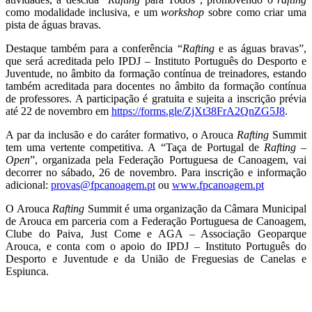
como modalidade inclusiva, e um
workshop
sobre como criar uma
pista de águas bravas.
Destaque também para a conferência “
Rafting
e as águas bravas”,
que será acreditada pelo IPDJ – Instituto Português do Desporto e
Juventude, no âmbito da formação contínua de treinadores, estando
também acreditada para docentes no âmbito da formação contínua
de professores. A participação é gratuita e sujeita a inscrição prévia
até 22 de novembro em
https://forms.gle/ZjXt38FrA2QnZG5J8
.
A par da inclusão e do caráter formativo, o Arouca
Rafting
Summit
tem uma vertente competitiva. A “Taça de Portugal de
Rafting
–
Open
”, organizada pela Federação Portuguesa de Canoagem, vai
decorrer no sábado, 26 de novembro. Para inscrição e informação
adicional:
provas@fpcanoagem.pt
ou
www.fpcanoagem.pt
O Arouca
Rafting
Summit é uma organização da Câmara Municipal
de Arouca em parceria com a Federação Portuguesa de Canoagem,
Clube do Paiva, Just Come e AGA – Associação Geoparque
Arouca, e conta com o apoio do IPDJ – Instituto Português do
Desporto e Juventude e da União de Freguesias de Canelas e
Espiunca.