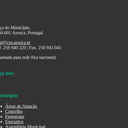
ça do Município,
0-001 Arouca, Portugal
al@cm-arouca.pt
f. 256 940 220 | Fax. 256 943 045
amada para rede fixa nacional)
ga-nos
nicípio
Áreas de Atuação
Concelho
Freguesias
Executivo
Assembleia Municipal