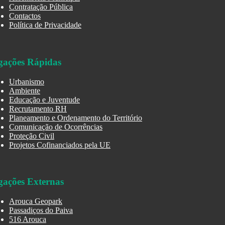
Contratação Pública
Contactos
Política de Privacidade
gações Rápidas
Urbanismo
Ambiente
Educação e Juventude
Recrutamento RH
Planeamento e Ordenamento do Território
Comunicação de Ocorrências
Proteção Civil
Projetos Cofinanciados pela UE
gações Externas
Arouca Geopark
Passadiços do Paiva
516 Arouca