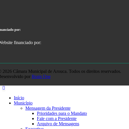
inanciado por:
 2026 Câmara Municipal de Arouca. Todos os direitos reservados.
Desenvolvido por
Brain One
Início
Município
Mensagem da Presidente
Prioridades para o Mandato
Fale com a Presidente
Arquivo de Mensagens
Executivo