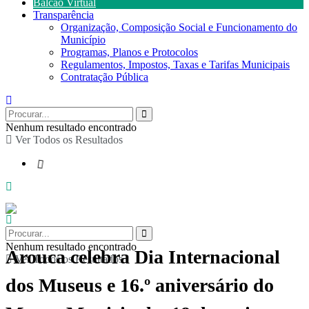
Balcão Virtual
Transparência
Organização, Composição Social e Funcionamento do
Município
Programas, Planos e Protocolos
Regulamentos, Impostos, Taxas e Tarifas Municipais
Contratação Pública
Nenhum resultado encontrado
Ver Todos os Resultados
Nenhum resultado encontrado
Arouca celebra Dia Internacional
Ver Todos os Resultados
dos Museus e 16.º aniversário do