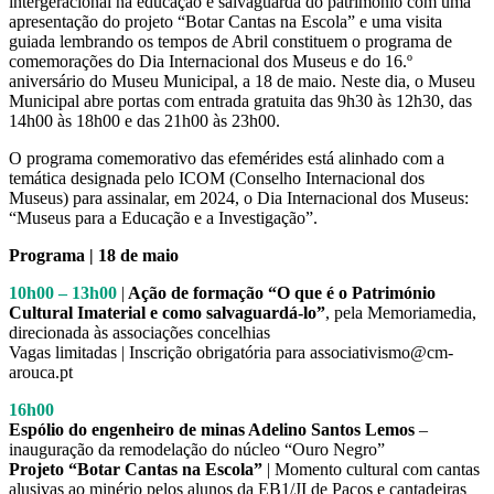
intergeracional na educação e salvaguarda do património com uma
apresentação do projeto “Botar Cantas na Escola” e uma visita
guiada lembrando os tempos de Abril constituem o programa de
comemorações do Dia Internacional dos Museus e do 16.º
aniversário do Museu Municipal, a 18 de maio. Neste dia, o Museu
Municipal abre portas com entrada gratuita das 9h30 às 12h30, das
14h00 às 18h00 e das 21h00 às 23h00.
O programa comemorativo das efemérides está alinhado com a
temática designada pelo ICOM (Conselho Internacional dos
Museus) para assinalar, em 2024, o Dia Internacional dos Museus:
“Museus para a Educação e a Investigação”.
Programa |
18 de maio
10h00 – 13h00
|
Ação de formação “O que é o Património
Cultural Imaterial e como salvaguardá-lo”
, pela Memoriamedia,
direcionada às associações concelhias
Vagas limitadas | Inscrição obrigatória para associativismo@cm-
arouca.pt
16h00
Espólio do engenheiro de minas Adelino Santos Lemos
–
inauguração da remodelação do núcleo “Ouro Negro”
Projeto “Botar Cantas na Escola”
| Momento cultural com cantas
alusivas ao minério pelos alunos da EB1/JI de Paços e cantadeiras