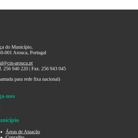
ça do Município,
0-001 Arouca, Portugal
al@cm-arouca.pt
f. 256 940 220 | Fax. 256 943 045
amada para rede fixa nacional)
ga-nos
nicípio
Áreas de Atuação
Concelho