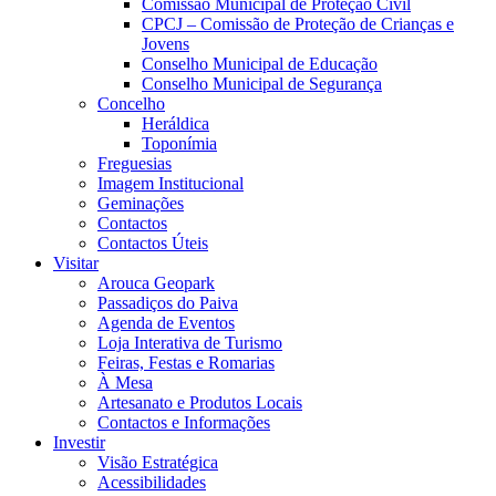
Comissão Municipal de Proteção Civil
CPCJ – Comissão de Proteção de Crianças e
Jovens
Conselho Municipal de Educação
Conselho Municipal de Segurança
Concelho
Heráldica
Toponímia
Freguesias
Imagem Institucional
Geminações
Contactos
Contactos Úteis
Visitar
Arouca Geopark
Passadiços do Paiva
Agenda de Eventos
Loja Interativa de Turismo
Feiras, Festas e Romarias
À Mesa
Artesanato e Produtos Locais
Contactos e Informações
Investir
Visão Estratégica
Acessibilidades