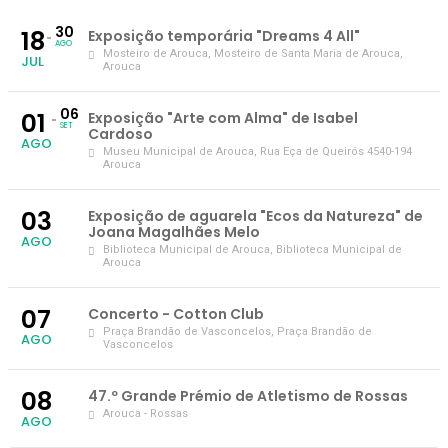
30
18
Exposição temporária "Dreams 4 All"
AGO
Mosteiro de Arouca
, Mosteiro de Santa Maria de Arouca,
JUL
Arouca
06
01
Exposição "Arte com Alma" de Isabel
SET
Cardoso
AGO
Museu Municipal de Arouca
, Rua Eça de Queirós 4540-194
Arouca
03
Exposição de aguarela "Ecos da Natureza" de
Joana Magalhães Melo
AGO
Biblioteca Municipal de Arouca
, Biblioteca Municipal de
Arouca
07
Concerto - Cotton Club
Praça Brandão de Vasconcelos
, Praça Brandão de
AGO
Vasconcelos
08
47.º Grande Prémio de Atletismo de Rossas
Arouca - Rossas
AGO