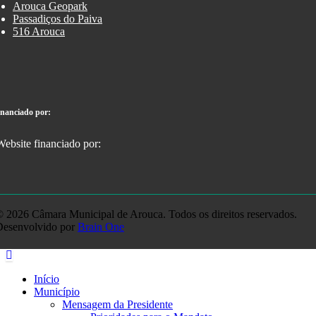
Arouca Geopark
Passadiços do Paiva
516 Arouca
inanciado por:
 2026 Câmara Municipal de Arouca. Todos os direitos reservados.
Desenvolvido por
Brain One
Início
Município
Mensagem da Presidente