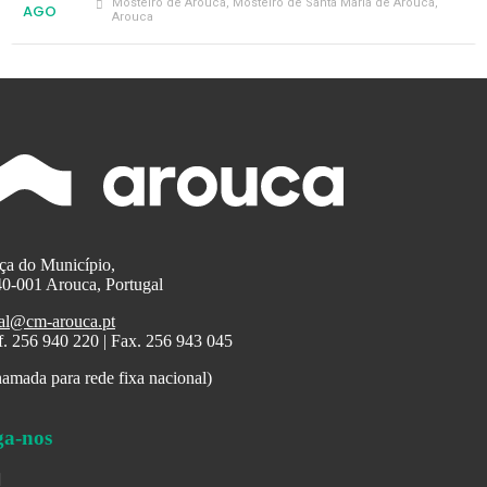
Mosteiro de Arouca
, Mosteiro de Santa Maria de Arouca,
AGO
Arouca
ça do Município,
0-001 Arouca, Portugal
al@cm-arouca.pt
f. 256 940 220 | Fax. 256 943 045
amada para rede fixa nacional)
ga-nos