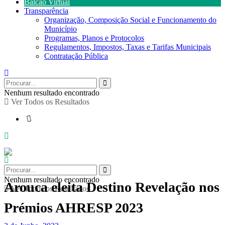
Balcão Virtual
Transparência
Organização, Composição Social e Funcionamento do
Município
Programas, Planos e Protocolos
Regulamentos, Impostos, Taxas e Tarifas Municipais
Contratação Pública
Nenhum resultado encontrado
Ver Todos os Resultados
Nenhum resultado encontrado
Arouca eleita Destino Revelação nos
Ver Todos os Resultados
Prémios AHRESP 2023