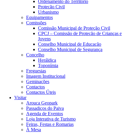
Ordenamento do Território
Proteção Civil
Urbanismo
Equipamentos
Comissões
Comissão Municipal de Proteção Civil
CPCJ – Comissão de Proteção de Crianças e
Jovens
Conselho Municipal de Educação
Conselho Municipal de Segurança
Concelho
Heráldica
Toponímia
Freguesias
Imagem Institucional
Geminações
Contactos
Contactos Úteis
Visitar
Arouca Geopark
Passadiços do Paiva
Agenda de Eventos
Loja Interativa de Turismo
Feiras, Festas e Romarias
À Mesa