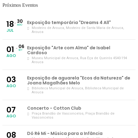
Próximos Eventos
30
18
Exposição temporária "Dreams 4 All"
AGO
Mosteiro de Arouca
, Mosteiro de Santa Maria de Arouca,
JUL
Arouca
06
01
Exposição "Arte com Alma" de Isabel
SET
Cardoso
AGO
Museu Municipal de Arouca
, Rua Eça de Queirós 4540-194
Arouca
03
Exposição de aguarela "Ecos da Natureza" de
Joana Magalhães Melo
AGO
Biblioteca Municipal de Arouca
, Biblioteca Municipal de
Arouca
07
Concerto - Cotton Club
Praça Brandão de Vasconcelos
, Praça Brandão de
AGO
Vasconcelos
08
Dó Ré Mi - Música para a Infância