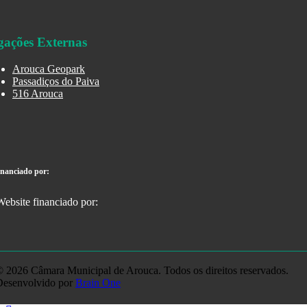
gações Externas
Arouca Geopark
Passadiços do Paiva
516 Arouca
inanciado por:
 2026 Câmara Municipal de Arouca. Todos os direitos reservados.
Desenvolvido por
Brain One