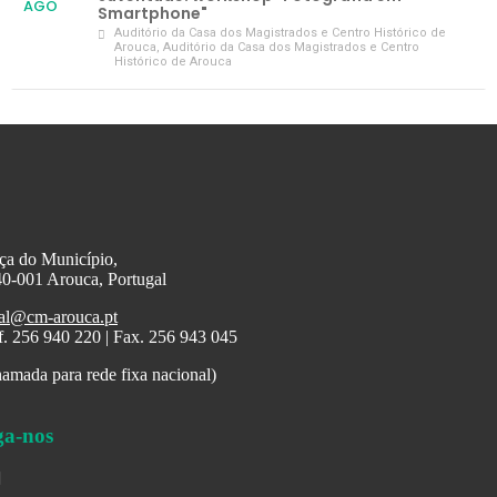
AGO
Smartphone"
Auditório da Casa dos Magistrados e Centro Histórico de
Arouca
, Auditório da Casa dos Magistrados e Centro
Histórico de Arouca
ça do Município,
0-001 Arouca, Portugal
al@cm-arouca.pt
f. 256 940 220 | Fax. 256 943 045
amada para rede fixa nacional)
ga-nos