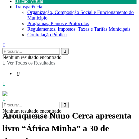
Balcão Virtual
Transparência
Organização, Composição Social e Funcionamento do
Município
Programas, Planos e Protocolos
Regulamentos, Impostos, Taxas e Tarifas Municipais
Contratação Pública
Nenhum resultado encontrado
Ver Todos os Resultados
Nenhum resultado encontrado
Arouquense Nuno Cerca apresenta
Ver Todos os Resultados
livro “África Minha” a 30 de