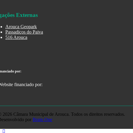
gações Externas
Arouca Geopark
Passadiços do Paiva
516 Arouca
inanciado por:
 2026 Câmara Municipal de Arouca. Todos os direitos reservados.
Desenvolvido por
Brain One