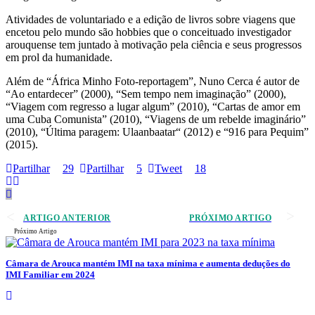
Atividades de voluntariado e a edição de livros sobre viagens que
encetou pelo mundo são hobbies que o conceituado investigador
arouquense tem juntado à motivação pela ciência e seus progressos
em prol da humanidade.
Além de “África Minho Foto-reportagem”, Nuno Cerca é autor de
“Ao entardecer” (2000), “Sem tempo nem imaginação” (2000),
“Viagem com regresso a lugar algum” (2010), “Cartas de amor em
uma Cuba Comunista” (2010), “Viagens de um rebelde imaginário”
(2010), “Última paragem: Ulaanbaatar“ (2012) e “916 para Pequim”
(2015).
Partilhar
29
Partilhar
5
Tweet
18
ARTIGO ANTERIOR
PRÓXIMO ARTIGO
Próximo Artigo
Câmara de Arouca mantém IMI na taxa mínima e aumenta deduções do
IMI Familiar em 2024