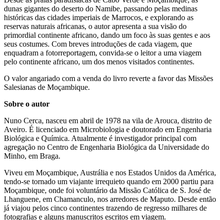
dunas gigantes do deserto do Namibe, passando pelas medinas
históricas das cidades imperiais de Marrocos, e explorando as
reservas naturais africanas, o autor apresenta a sua visão do
primordial continente africano, dando um foco às suas gentes e aos
seus costumes. Com breves introduções de cada viagem, que
enquadram a fotorreportagem, convida-se o leitor a uma viagem
pelo continente africano, um dos menos visitados continentes.
O valor angariado com a venda do livro reverte a favor das Missões
Salesianas de Moçambique.
Sobre o autor
Nuno Cerca, nasceu em abril de 1978 na vila de Arouca, distrito de
Aveiro. É licenciado em Microbiologia e doutorado em Engenharia
Biológica e Química. Atualmente é investigador principal com
agregação no Centro de Engenharia Biológica da Universidade do
Minho, em Braga.
Viveu em Moçambique, Austrália e nos Estados Unidos da América,
tendo-se tornado um viajante irrequieto quando em 2000 partiu para
Moçambique, onde foi voluntário da Missão Católica de S. José de
Lhanguene, em Chamanculo, nos arredores de Maputo. Desde então
já viajou pelos cinco continentes trazendo de regresso milhares de
fotografias e alguns manuscritos escritos em viagem.