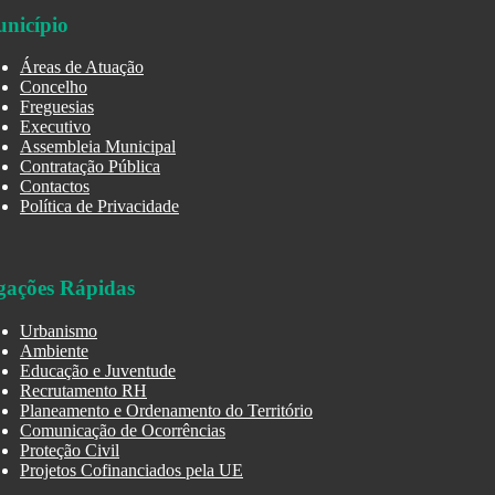
nicípio
Áreas de Atuação
Concelho
Freguesias
Executivo
Assembleia Municipal
Contratação Pública
Contactos
Política de Privacidade
gações Rápidas
Urbanismo
Ambiente
Educação e Juventude
Recrutamento RH
Planeamento e Ordenamento do Território
Comunicação de Ocorrências
Proteção Civil
Projetos Cofinanciados pela UE