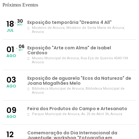
Próximos Eventos
30
18
Exposição temporária "Dreams 4 All"
AGO
Mosteiro de Arouca
, Mosteiro de Santa Maria de Arouca,
JUL
Arouca
06
01
Exposição "Arte com Alma" de Isabel
SET
Cardoso
AGO
Museu Municipal de Arouca
, Rua Eça de Queirós 4540-194
Arouca
03
Exposição de aguarela "Ecos da Natureza" de
Joana Magalhães Melo
AGO
Biblioteca Municipal de Arouca
, Biblioteca Municipal de
Arouca
09
Feira dos Produtos do Campo e Artesanato
Parque Municipal de Arouca
, Av. 25 de Abril 34, Arouca
AGO
12
Comemoração do Dia Internacional da
Juventude: workshop "Fotografia em