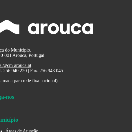
ça do Município,
0-001 Arouca, Portugal
al@cm-arouca.pt
f. 256 940 220 | Fax. 256 943 045
amada para rede fixa nacional)
ga-nos
nicípio
Áreas de Atuação