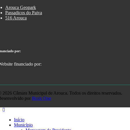
Arouca Geopark
Passadiços do Paiva
516 Arouca
inanciado por:
 2026 Câmara Municipal de Arouca. Todos os direitos reservados.
Desenvolvido por
Brain One
Início
Município