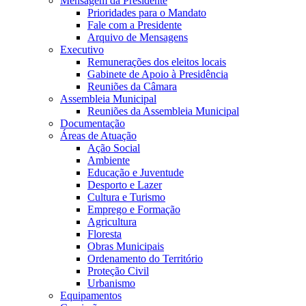
Mensagem da Presidente
Prioridades para o Mandato
Fale com a Presidente
Arquivo de Mensagens
Executivo
Remunerações dos eleitos locais
Gabinete de Apoio à Presidência
Reuniões da Câmara
Assembleia Municipal
Reuniões da Assembleia Municipal
Documentação
Áreas de Atuação
Ação Social
Ambiente
Educação e Juventude
Desporto e Lazer
Cultura e Turismo
Emprego e Formação
Agricultura
Floresta
Obras Municipais
Ordenamento do Território
Proteção Civil
Urbanismo
Equipamentos