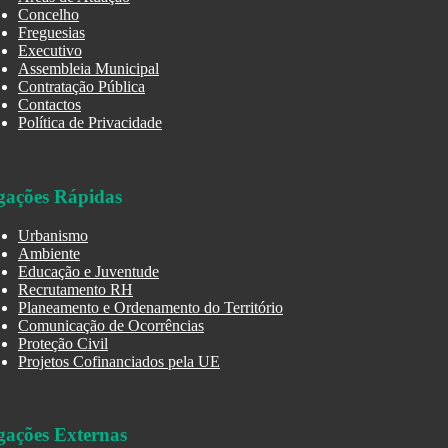
Concelho
Freguesias
Executivo
Assembleia Municipal
Contratação Pública
Contactos
Política de Privacidade
gações Rápidas
Urbanismo
Ambiente
Educação e Juventude
Recrutamento RH
Planeamento e Ordenamento do Território
Comunicação de Ocorrências
Proteção Civil
Projetos Cofinanciados pela UE
gações Externas