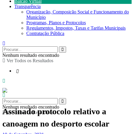
Balcão Virtual
Transparência
Organização, Composição Social e Funcionamento do
Município
Programas, Planos e Protocolos
Regulamentos, Impostos, Taxas e Tarifas Municipais
Contratação Pública
Nenhum resultado encontrado
Ver Todos os Resultados
Nenhum resultado encontrado
Assinado protocolo relativo a
Ver Todos os Resultados
canoagem no desporto escolar