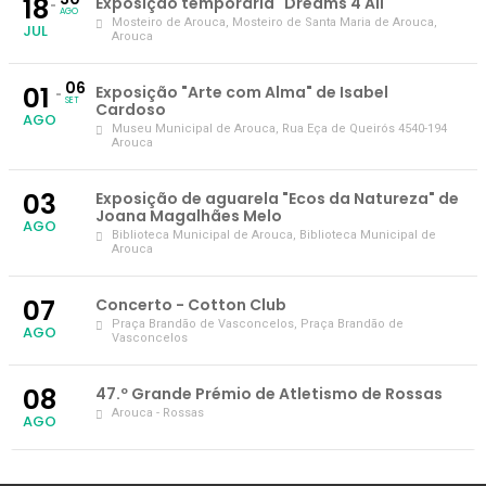
18
Exposição temporária "Dreams 4 All"
AGO
Mosteiro de Arouca
, Mosteiro de Santa Maria de Arouca,
JUL
Arouca
06
01
Exposição "Arte com Alma" de Isabel
SET
Cardoso
AGO
Museu Municipal de Arouca
, Rua Eça de Queirós 4540-194
Arouca
03
Exposição de aguarela "Ecos da Natureza" de
Joana Magalhães Melo
AGO
Biblioteca Municipal de Arouca
, Biblioteca Municipal de
Arouca
07
Concerto - Cotton Club
Praça Brandão de Vasconcelos
, Praça Brandão de
AGO
Vasconcelos
08
47.º Grande Prémio de Atletismo de Rossas
Arouca - Rossas
AGO