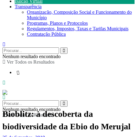
Balcão Virtual
Transparência
Organização, Composição Social e Funcionamento do
Município
Programas, Planos e Protocolos
Regulamentos, Impostos, Taxas e Tarifas Municipais
Contratação Pública
Nenhum resultado encontrado
Ver Todos os Resultados
Nenhum resultado encontrado
Bioblitz: à descoberta da
Ver Todos os Resultados
biodiversidade da Ebio do Merujal