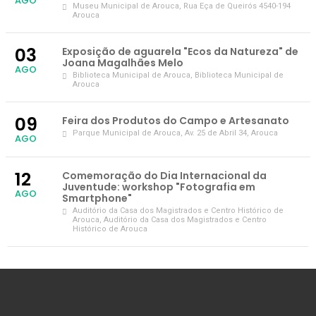
AGO
Museu Municipal de Arouca
, Rua Eça de Queirós 4540-194
Arouca
03
Exposição de aguarela "Ecos da Natureza" de
Joana Magalhães Melo
AGO
Biblioteca Municipal de Arouca
, Biblioteca Municipal de
Arouca
09
Feira dos Produtos do Campo e Artesanato
Parque Municipal de Arouca
, Av. 25 de Abril 34, Arouca
AGO
12
Comemoração do Dia Internacional da
Juventude: workshop "Fotografia em
AGO
Smartphone"
Auditório da Casa dos Magistrados e Centro Histórico de
Arouca
, Auditório da Casa dos Magistrados e Centro
Histórico de Arouca