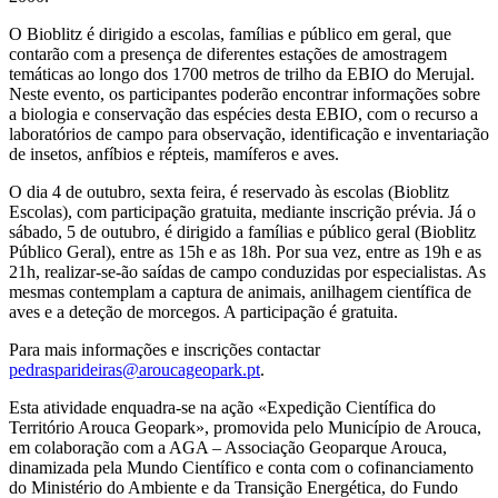
O Bioblitz é dirigido a escolas, famílias e público em geral, que
contarão com a presença de diferentes estações de amostragem
temáticas ao longo dos 1700 metros de trilho da EBIO do Merujal.
Neste evento, os participantes poderão encontrar informações sobre
a biologia e conservação das espécies desta EBIO, com o recurso a
laboratórios de campo para observação, identificação e inventariação
de insetos, anfíbios e répteis, mamíferos e aves.
O dia 4 de outubro, sexta feira, é reservado às escolas (Bioblitz
Escolas), com participação gratuita, mediante inscrição prévia. Já o
sábado, 5 de outubro, é dirigido a famílias e público geral (Bioblitz
Público Geral), entre as 15h e as 18h. Por sua vez, entre as 19h e as
21h, realizar-se-ão saídas de campo conduzidas por especialistas. As
mesmas contemplam a captura de animais, anilhagem científica de
aves e a deteção de morcegos. A participação é gratuita.
Para mais informações e inscrições contactar
pedrasparideiras@aroucageopark.pt
.
Esta atividade enquadra-se na ação «Expedição Científica do
Território Arouca Geopark», promovida pelo Município de Arouca,
em colaboração com a AGA – Associação Geoparque Arouca,
dinamizada pela Mundo Científico e conta com o cofinanciamento
do Ministério do Ambiente e da Transição Energética, do Fundo