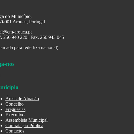
ça do Município,
0-001 Arouca, Portugal
al@cm-arouca.pt
f. 256 940 220 | Fax. 256 943 045
amada para rede fixa nacional)
ga-nos
nicípio
Áreas de Atuação
Concelho
Freguesias
Executivo
Assembleia Municipal
Contratação Pública
Contactos