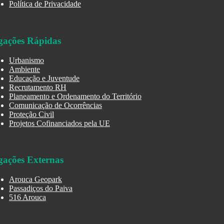
Política de Privacidade
gações Rápidas
Urbanismo
Ambiente
Educação e Juventude
Recrutamento RH
Planeamento e Ordenamento do Território
Comunicação de Ocorrências
Proteção Civil
Projetos Cofinanciados pela UE
gações Externas
Arouca Geopark
Passadiços do Paiva
516 Arouca