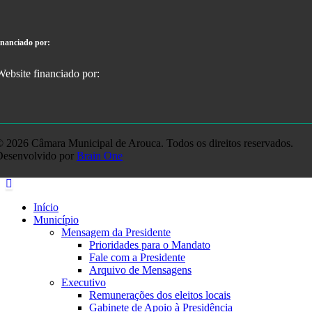
inanciado por:
 2026 Câmara Municipal de Arouca. Todos os direitos reservados.
Desenvolvido por
Brain One
Início
Município
Mensagem da Presidente
Prioridades para o Mandato
Fale com a Presidente
Arquivo de Mensagens
Executivo
Remunerações dos eleitos locais
Gabinete de Apoio à Presidência