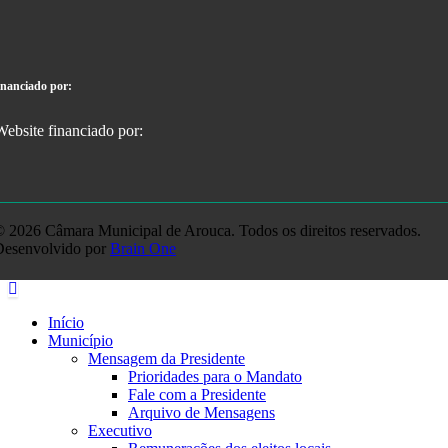
inanciado por:
 2026 Câmara Municipal de Arouca. Todos os direitos reservados.
Desenvolvido por
Brain One
Início
Município
Mensagem da Presidente
Prioridades para o Mandato
Fale com a Presidente
Arquivo de Mensagens
Executivo