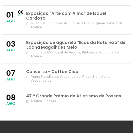
06
01
Exposição "Arte com Alma" de Isabel
SET
Cardoso
AGO
Museu Municipal de Arouca
, Rua Eça de Queirós 4540-194
Arouca
03
Exposição de aguarela "Ecos da Natureza" de
Joana Magalhães Melo
AGO
Biblioteca Municipal de Arouca
, Biblioteca Municipal de
Arouca
07
Concerto - Cotton Club
Praça Brandão de Vasconcelos
, Praça Brandão de
AGO
Vasconcelos
08
47.º Grande Prémio de Atletismo de Rossas
Arouca - Rossas
AGO