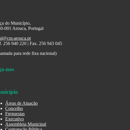
ça do Município,
0-001 Arouca, Portugal
al@cm-arouca.pt
f. 256 940 220 | Fax. 256 943 045
amada para rede fixa nacional)
ga-nos
nicípio
Áreas de Atuação
Concelho
Freguesias
Executivo
Assembleia Municipal
Contratação Pública