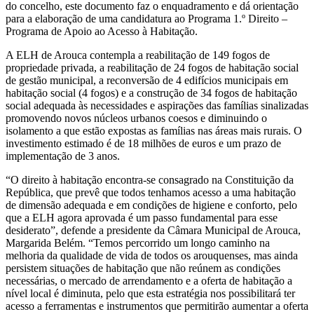
do concelho, este documento faz o enquadramento e dá orientação
para a elaboração de uma candidatura ao Programa 1.º Direito –
Programa de Apoio ao Acesso à Habitação.
A ELH de Arouca contempla a reabilitação de 149 fogos de
propriedade privada, a reabilitação de 24 fogos de habitação social
de gestão municipal, a reconversão de 4 edifícios municipais em
habitação social (4 fogos) e a construção de 34 fogos de habitação
social adequada às necessidades e aspirações das famílias sinalizadas
promovendo novos núcleos urbanos coesos e diminuindo o
isolamento a que estão expostas as famílias nas áreas mais rurais. O
investimento estimado é de 18 milhões de euros e um prazo de
implementação de 3 anos.
“O direito à habitação encontra-se consagrado na Constituição da
República, que prevê que todos tenhamos acesso a uma habitação
de dimensão adequada e em condições de higiene e conforto, pelo
que a ELH agora aprovada é um passo fundamental para esse
desiderato”, defende a presidente da Câmara Municipal de Arouca,
Margarida Belém. “Temos percorrido um longo caminho na
melhoria da qualidade de vida de todos os arouquenses, mas ainda
persistem situações de habitação que não reúnem as condições
necessárias, o mercado de arrendamento e a oferta de habitação a
nível local é diminuta, pelo que esta estratégia nos possibilitará ter
acesso a ferramentas e instrumentos que permitirão aumentar a oferta