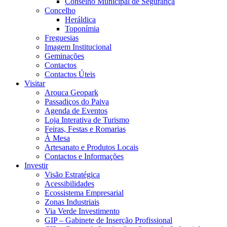
Conselho Municipal de Segurança
Concelho
Heráldica
Toponímia
Freguesias
Imagem Institucional
Geminações
Contactos
Contactos Úteis
Visitar
Arouca Geopark
Passadiços do Paiva
Agenda de Eventos
Loja Interativa de Turismo
Feiras, Festas e Romarias
À Mesa
Artesanato e Produtos Locais
Contactos e Informações
Investir
Visão Estratégica
Acessibilidades
Ecossistema Empresarial
Zonas Industriais
Via Verde Investimento
GIP – Gabinete de Inserção Profissional