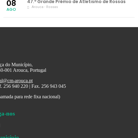
08
47.º Grande Prémio de Atletismo de Rossas
Arouca - Rossas
AGO
ça do Município,
0-001 Arouca, Portugal
al@cm-arouca.pt
f. 256 940 220 | Fax. 256 943 045
amada para rede fixa nacional)
ga-nos
nicípio