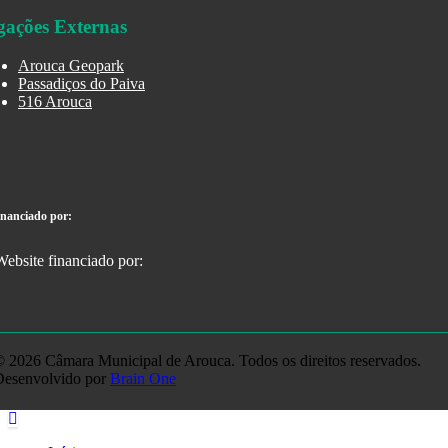
gações Externas
Arouca Geopark
Passadiços do Paiva
516 Arouca
inanciado por:
 2026 Câmara Municipal de Arouca. Todos os direitos reservados.
Desenvolvido por
Brain One