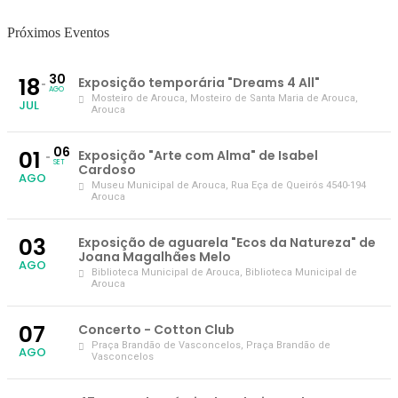
Próximos Eventos
30
18
Exposição temporária "Dreams 4 All"
AGO
Mosteiro de Arouca
, Mosteiro de Santa Maria de Arouca,
JUL
Arouca
06
01
Exposição "Arte com Alma" de Isabel
SET
Cardoso
AGO
Museu Municipal de Arouca
, Rua Eça de Queirós 4540-194
Arouca
03
Exposição de aguarela "Ecos da Natureza" de
Joana Magalhães Melo
AGO
Biblioteca Municipal de Arouca
, Biblioteca Municipal de
Arouca
07
Concerto - Cotton Club
Praça Brandão de Vasconcelos
, Praça Brandão de
AGO
Vasconcelos