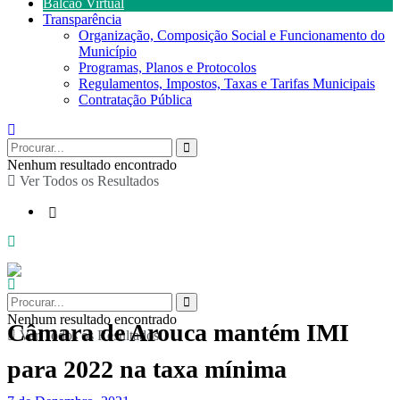
Balcão Virtual
Transparência
Organização, Composição Social e Funcionamento do
Município
Programas, Planos e Protocolos
Regulamentos, Impostos, Taxas e Tarifas Municipais
Contratação Pública
Nenhum resultado encontrado
Ver Todos os Resultados
Nenhum resultado encontrado
Câmara de Arouca mantém IMI
Ver Todos os Resultados
para 2022 na taxa mínima