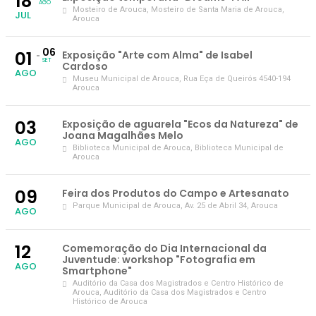
18
AGO
Mosteiro de Arouca
, Mosteiro de Santa Maria de Arouca,
JUL
Arouca
06
01
Exposição "Arte com Alma" de Isabel
SET
Cardoso
AGO
Museu Municipal de Arouca
, Rua Eça de Queirós 4540-194
Arouca
03
Exposição de aguarela "Ecos da Natureza" de
Joana Magalhães Melo
AGO
Biblioteca Municipal de Arouca
, Biblioteca Municipal de
Arouca
09
Feira dos Produtos do Campo e Artesanato
Parque Municipal de Arouca
, Av. 25 de Abril 34, Arouca
AGO
12
Comemoração do Dia Internacional da
Juventude: workshop "Fotografia em
AGO
Smartphone"
Auditório da Casa dos Magistrados e Centro Histórico de
Arouca
, Auditório da Casa dos Magistrados e Centro
Histórico de Arouca