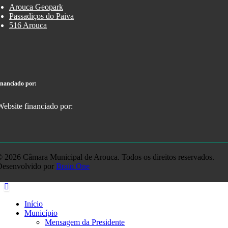
Arouca Geopark
Passadiços do Paiva
516 Arouca
inanciado por:
 2026 Câmara Municipal de Arouca. Todos os direitos reservados.
Desenvolvido por
Brain One
Início
Município
Mensagem da Presidente