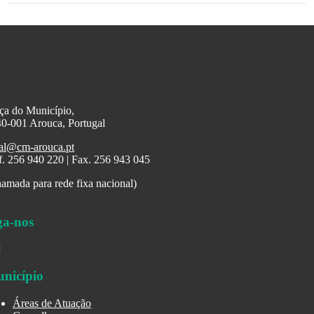
ça do Município,
0-001 Arouca, Portugal
al@cm-arouca.pt
f. 256 940 220 | Fax. 256 943 045
amada para rede fixa nacional)
ga-nos
nicípio
Áreas de Atuação