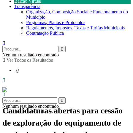
Balcão Virtual
Transparência
Organização, Composição Social e Funcionamento do
Município
Programas, Planos e Protocolos
Regulamentos, Impostos, Taxas e Tarifas Municipais
Contratação Pública
Nenhum resultado encontrado
Ver Todos os Resultados
Nenhum resultado encontrado
Candidaturas abertas para cessão
Ver Todos os Resultados
de exploração do equipamento de