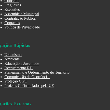
Concelho
Freguesias
Executivo
Assembleia Municipal
Contratação Pública
Contactos
Política de Privacidade
gações Rápidas
Urbanismo
Ambiente
Educação e Juventude
Recrutamento RH
Planeamento e Ordenamento do Território
Comunicação de Ocorrências
Proteção Civil
Projetos Cofinanciados pela UE
gações Externas