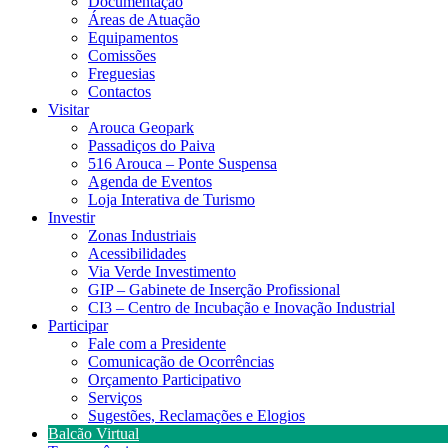
Documentação
Áreas de Atuação
Equipamentos
Comissões
Freguesias
Contactos
Visitar
Arouca Geopark
Passadiços do Paiva
516 Arouca – Ponte Suspensa
Agenda de Eventos
Loja Interativa de Turismo
Investir
Zonas Industriais
Acessibilidades
Via Verde Investimento
GIP – Gabinete de Inserção Profissional
CI3 – Centro de Incubação e Inovação Industrial
Participar
Fale com a Presidente
Comunicação de Ocorrências
Orçamento Participativo
Serviços
Sugestões, Reclamações e Elogios
Balcão Virtual