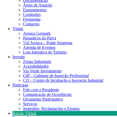
Documentação
Áreas de Atuação
Equipamentos
Comissões
Freguesias
Contactos
Visitar
Arouca Geopark
Passadiços do Paiva
516 Arouca – Ponte Suspensa
Agenda de Eventos
Loja Interativa de Turismo
Investir
Zonas Industriais
Acessibilidades
Via Verde Investimento
GIP – Gabinete de Inserção Profissional
CI3 – Centro de Incubação e Inovação Industrial
Participar
Fale com a Presidente
Comunicação de Ocorrências
Orçamento Participativo
Serviços
Sugestões, Reclamações e Elogios
Balcão Virtual