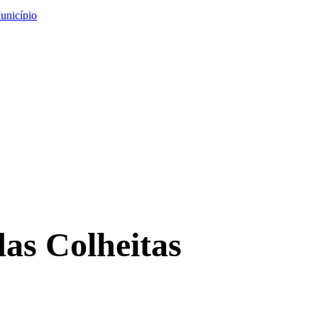
unicípio
as Colheitas