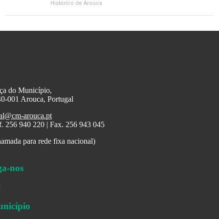
Histórico de Arouca
ça do Município,
0-001 Arouca, Portugal
al@cm-arouca.pt
f. 256 940 220 | Fax. 256 943 045
amada para rede fixa nacional)
ga-nos
nicípio