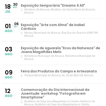
30
18
Exposição temporária "Dreams 4 All"
AGO
Mosteiro de Arouca
, Mosteiro de Santa Maria de Arouca,
JUL
Arouca
06
01
Exposição "Arte com Alma" de Isabel
SET
Cardoso
AGO
Museu Municipal de Arouca
, Rua Eça de Queirós 4540-194
Arouca
03
Exposição de aguarela "Ecos da Natureza" de
Joana Magalhães Melo
AGO
Biblioteca Municipal de Arouca
, Biblioteca Municipal de
Arouca
09
Feira dos Produtos do Campo e Artesanato
Parque Municipal de Arouca
, Av. 25 de Abril 34, Arouca
AGO
12
Comemoração do Dia Internacional da
Juventude: workshop "Fotografia em
AGO
Smartphone"
Auditório da Casa dos Magistrados e Centro Histórico de
Arouca
, Auditório da Casa dos Magistrados e Centro