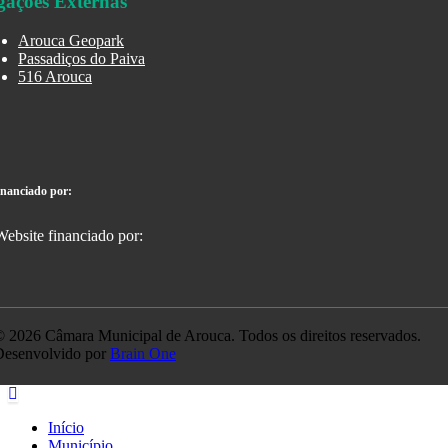
gações Externas
Arouca Geopark
Passadiços do Paiva
516 Arouca
inanciado por:
 2026 Câmara Municipal de Arouca. Todos os direitos reservados.
Desenvolvido por
Brain One
Início
Município