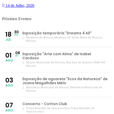
14 de Julho, 2026
Próximos Eventos
30
18
Exposição temporária "Dreams 4 All"
AGO
Mosteiro de Arouca
, Mosteiro de Santa Maria de Arouca,
JUL
Arouca
06
01
Exposição "Arte com Alma" de Isabel
SET
Cardoso
AGO
Museu Municipal de Arouca
, Rua Eça de Queirós 4540-194
Arouca
03
Exposição de aguarela "Ecos da Natureza" de
Joana Magalhães Melo
AGO
Biblioteca Municipal de Arouca
, Biblioteca Municipal de
Arouca
07
Concerto - Cotton Club
Praça Brandão de Vasconcelos
, Praça Brandão de
AGO
Vasconcelos