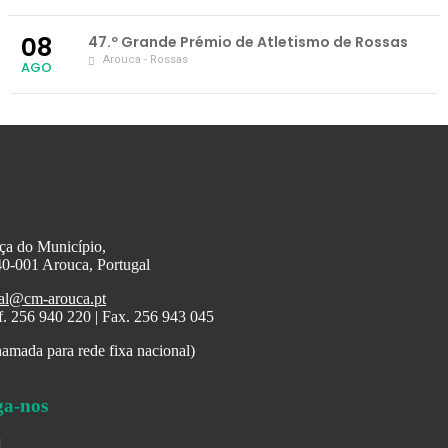
08
47.º Grande Prémio de Atletismo de Rossas
Arouca - Rossas
AGO
ça do Município,
0-001 Arouca, Portugal
al@cm-arouca.pt
f. 256 940 220 | Fax. 256 943 045
amada para rede fixa nacional)
ga-nos