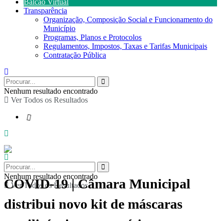
Balcão Virtual
Transparência
Organização, Composição Social e Funcionamento do
Município
Programas, Planos e Protocolos
Regulamentos, Impostos, Taxas e Tarifas Municipais
Contratação Pública
Nenhum resultado encontrado
Ver Todos os Resultados
Nenhum resultado encontrado
COVID-19 | Câmara Municipal
Ver Todos os Resultados
distribui novo kit de máscaras