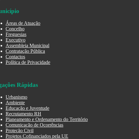
nicípio
Áreas de Atuação
Concelho
Freguesias
Executivo
Assembleia Municipal
Contratação Pública
Contactos
Política de Privacidade
gações Rápidas
Urbanismo
Ambiente
Educação e Juventude
Recrutamento RH
Planeamento e Ordenamento do Território
Comunicação de Ocorrências
Proteção Civil
Projetos Cofinanciados pela UE