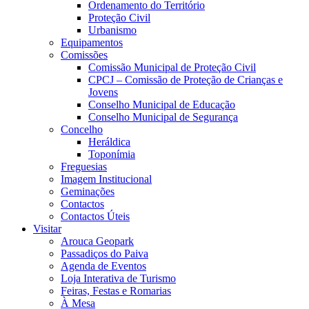
Ordenamento do Território
Proteção Civil
Urbanismo
Equipamentos
Comissões
Comissão Municipal de Proteção Civil
CPCJ – Comissão de Proteção de Crianças e
Jovens
Conselho Municipal de Educação
Conselho Municipal de Segurança
Concelho
Heráldica
Toponímia
Freguesias
Imagem Institucional
Geminações
Contactos
Contactos Úteis
Visitar
Arouca Geopark
Passadiços do Paiva
Agenda de Eventos
Loja Interativa de Turismo
Feiras, Festas e Romarias
À Mesa