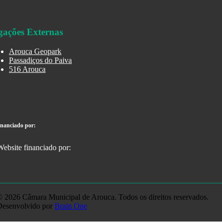
gações Externas
Arouca Geopark
Passadiços do Paiva
516 Arouca
inanciado por:
 2026 Câmara Municipal de Arouca. Todos os direitos reservados.
Desenvolvido por
Brain One