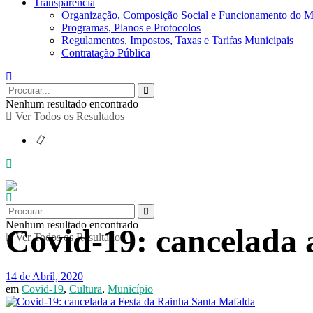
Transparência
Organização, Composição Social e Funcionamento do M
Programas, Planos e Protocolos
Regulamentos, Impostos, Taxas e Tarifas Municipais
Contratação Pública
Nenhum resultado encontrado
Ver Todos os Resultados
Nenhum resultado encontrado
Covid-19: cancelada 
Ver Todos os Resultados
14 de Abril, 2020
em
Covid-19
,
Cultura
,
Município