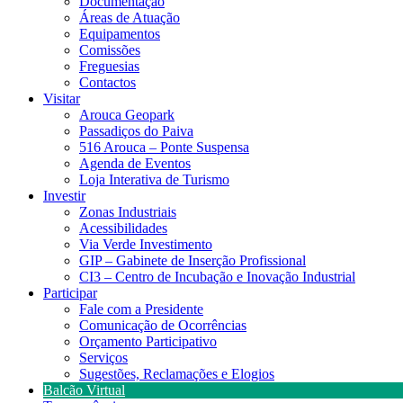
Documentação
Áreas de Atuação
Equipamentos
Comissões
Freguesias
Contactos
Visitar
Arouca Geopark
Passadiços do Paiva
516 Arouca – Ponte Suspensa
Agenda de Eventos
Loja Interativa de Turismo
Investir
Zonas Industriais
Acessibilidades
Via Verde Investimento
GIP – Gabinete de Inserção Profissional
CI3 – Centro de Incubação e Inovação Industrial
Participar
Fale com a Presidente
Comunicação de Ocorrências
Orçamento Participativo
Serviços
Sugestões, Reclamações e Elogios
Balcão Virtual