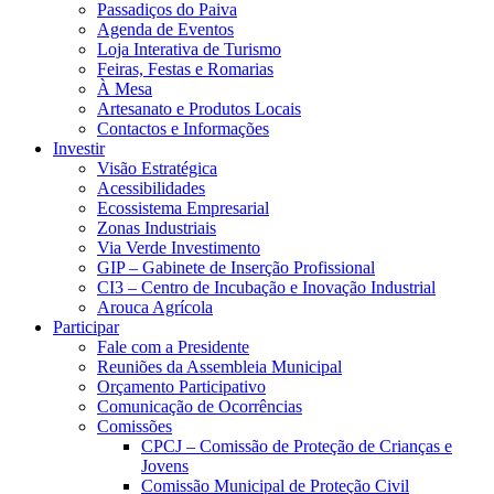
Passadiços do Paiva
Agenda de Eventos
Loja Interativa de Turismo
Feiras, Festas e Romarias
À Mesa
Artesanato e Produtos Locais
Contactos e Informações
Investir
Visão Estratégica
Acessibilidades
Ecossistema Empresarial
Zonas Industriais
Via Verde Investimento
GIP – Gabinete de Inserção Profissional
CI3 – Centro de Incubação e Inovação Industrial
Arouca Agrícola
Participar
Fale com a Presidente
Reuniões da Assembleia Municipal
Orçamento Participativo
Comunicação de Ocorrências
Comissões
CPCJ – Comissão de Proteção de Crianças e
Jovens
Comissão Municipal de Proteção Civil