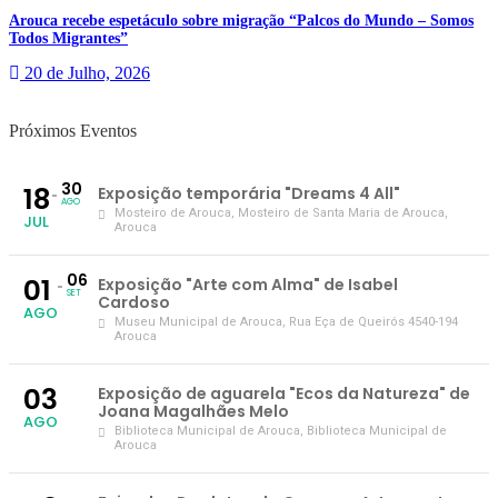
Arouca recebe espetáculo sobre migração “Palcos do Mundo – Somos
Todos Migrantes”
20 de Julho, 2026
Próximos Eventos
30
18
Exposição temporária "Dreams 4 All"
AGO
Mosteiro de Arouca
, Mosteiro de Santa Maria de Arouca,
JUL
Arouca
06
01
Exposição "Arte com Alma" de Isabel
SET
Cardoso
AGO
Museu Municipal de Arouca
, Rua Eça de Queirós 4540-194
Arouca
03
Exposição de aguarela "Ecos da Natureza" de
Joana Magalhães Melo
AGO
Biblioteca Municipal de Arouca
, Biblioteca Municipal de
Arouca