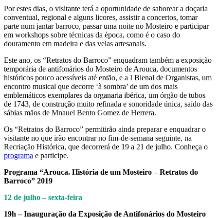
Por estes dias, o visitante terá a oportunidade de saborear a doçaria
conventual, regional e alguns licores, assistir a concertos, tomar
parte num jantar barroco, passar uma noite no Mosteiro e participar
em workshops sobre técnicas da época, como é o caso do
douramento em madeira e das velas artesanais.
Este ano, os “Retratos do Barroco” enquadram também a exposição
temporária de antifonários do Mosteiro de Arouca, documentos
históricos pouco acessíveis até então, e a I Bienal de Organistas, um
encontro musical que decorre ‘à sombra’ de um dos mais
emblemáticos exemplares da organaria ibérica, um órgão de tubos
de 1743, de construção muito refinada e sonoridade única, saído das
sábias mãos de Mnauel Bento Gomez de Herrera.
Os “Retratos do Barroco” permitirão ainda preparar e enquadrar o
visitante no que irão encontrar no fim-de-semana seguinte, na
Recriação Histórica, que decorrerá de 19 a 21 de julho. Conheça o
programa
e participe.
Programa “Arouca. História de um Mosteiro – Retratos do
Barroco” 2019
12 de julho – sexta-feira
19h – Inauguração da Exposição de Antifonários do Mosteiro