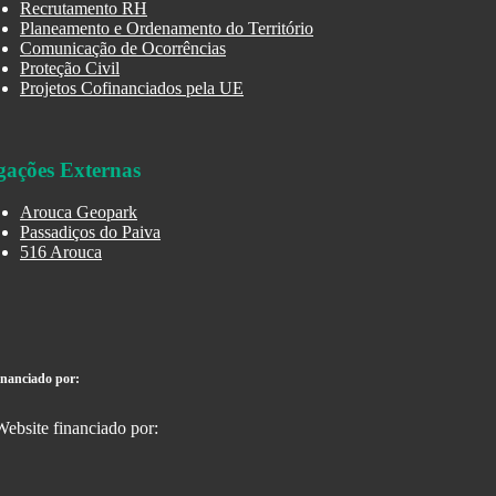
Recrutamento RH
Planeamento e Ordenamento do Território
Comunicação de Ocorrências
Proteção Civil
Projetos Cofinanciados pela UE
gações Externas
Arouca Geopark
Passadiços do Paiva
516 Arouca
inanciado por: