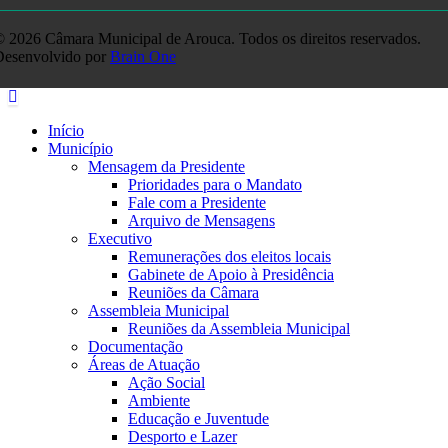
 2026 Câmara Municipal de Arouca. Todos os direitos reservados.
Desenvolvido por
Brain One
Início
Município
Mensagem da Presidente
Prioridades para o Mandato
Fale com a Presidente
Arquivo de Mensagens
Executivo
Remunerações dos eleitos locais
Gabinete de Apoio à Presidência
Reuniões da Câmara
Assembleia Municipal
Reuniões da Assembleia Municipal
Documentação
Áreas de Atuação
Ação Social
Ambiente
Educação e Juventude
Desporto e Lazer