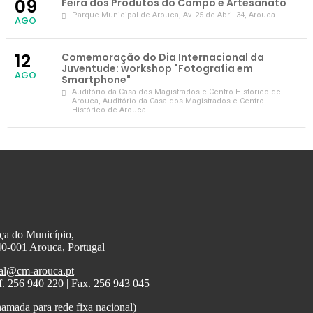
09
Feira dos Produtos do Campo e Artesanato
Parque Municipal de Arouca
, Av. 25 de Abril 34, Arouca
AGO
12
Comemoração do Dia Internacional da
Juventude: workshop "Fotografia em
AGO
Smartphone"
Auditório da Casa dos Magistrados e Centro Histórico de
Arouca
, Auditório da Casa dos Magistrados e Centro
Histórico de Arouca
ça do Município,
0-001 Arouca, Portugal
al@cm-arouca.pt
f. 256 940 220 | Fax. 256 943 045
amada para rede fixa nacional)