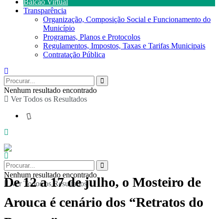
Balcão Virtual
Transparência
Organização, Composição Social e Funcionamento do
Município
Programas, Planos e Protocolos
Regulamentos, Impostos, Taxas e Tarifas Municipais
Contratação Pública
Nenhum resultado encontrado
Ver Todos os Resultados
Nenhum resultado encontrado
De 12 a 17 de julho, o Mosteiro de
Ver Todos os Resultados
Arouca é cenário dos “Retratos do