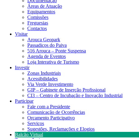
Documentação
Áreas de Atuação
Equipamentos
Comissões
Freguesias
Contactos
Visitar
Arouca Geopark
Passadiços do Paiva
516 Arouca – Ponte Suspensa
Agenda de Eventos
Loja Interativa de Turismo
Investir
Zonas Industriais
Acessibilidades
Via Verde Investimento
GIP – Gabinete de Inserção Profissional
CI3 – Centro de Incubação e Inovação Industrial
Participar
Fale com a Presidente
Comunicação de Ocorrências
Orçamento Participativo
Serviços
Sugestões, Reclamações e Elogios
Balcão Virtual