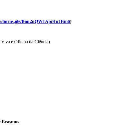
s://forms.gle/Bou2uQW1ApiRnJBm6
)
 Viva e Oficina da Ciência)
de Erasmus