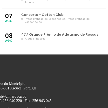
Arouca
07
Concerto - Cotton Club
Praça Brandão de Vasconcelos
, Praça Brandão de
AGO
Vasconcelos
08
47.º Grande Prémio de Atletismo de Rossas
Arouca - Rossas
AGO
ça do Município,
0-001 Arouca, Portugal
al@cm-arouca.pt
f. 256 940 220 | Fax. 256 943 045