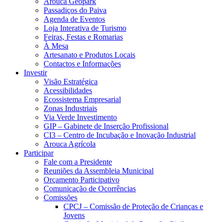
Arouca Geopark
Passadiços do Paiva
Agenda de Eventos
Loja Interativa de Turismo
Feiras, Festas e Romarias
À Mesa
Artesanato e Produtos Locais
Contactos e Informações
Investir
Visão Estratégica
Acessibilidades
Ecossistema Empresarial
Zonas Industriais
Via Verde Investimento
GIP – Gabinete de Inserção Profissional
CI3 – Centro de Incubação e Inovação Industrial
Arouca Agrícola
Participar
Fale com a Presidente
Reuniões da Assembleia Municipal
Orçamento Participativo
Comunicação de Ocorrências
Comissões
CPCJ – Comissão de Proteção de Crianças e
Jovens