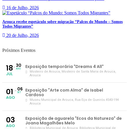
16 de Julho, 2026
Arouca recebe espetáculo sobre migração “Palcos do Mundo – Somos
Todos Migrantes”
20 de Julho, 2026
Próximos Eventos
30
18
Exposição temporária "Dreams 4 All"
AGO
Mosteiro de Arouca
, Mosteiro de Santa Maria de Arouca,
JUL
Arouca
06
01
Exposição "Arte com Alma" de Isabel
SET
Cardoso
AGO
Museu Municipal de Arouca
, Rua Eça de Queirós 4540-194
Arouca
03
Exposição de aguarela "Ecos da Natureza" de
Joana Magalhães Melo
AGO
Biblioteca Municipal de Arouca
, Biblioteca Municipal de