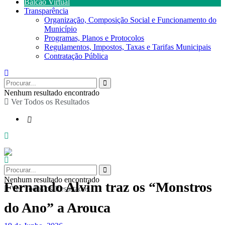
Balcão Virtual
Transparência
Organização, Composição Social e Funcionamento do
Município
Programas, Planos e Protocolos
Regulamentos, Impostos, Taxas e Tarifas Municipais
Contratação Pública
Nenhum resultado encontrado
Ver Todos os Resultados
Nenhum resultado encontrado
Fernando Alvim traz os “Monstros
Ver Todos os Resultados
do Ano” a Arouca