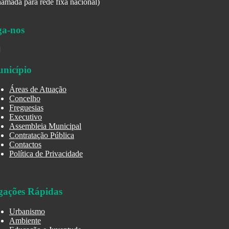
amada para rede fixa nacional)
ga-nos
nicípio
Áreas de Atuação
Concelho
Freguesias
Executivo
Assembleia Municipal
Contratação Pública
Contactos
Política de Privacidade
gações Rápidas
Urbanismo
Ambiente