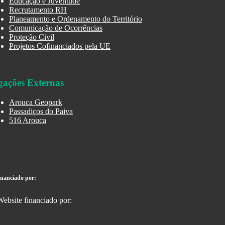
Educação e Juventude
Recrutamento RH
Planeamento e Ordenamento do Território
Comunicação de Ocorrências
Proteção Civil
Projetos Cofinanciados pela UE
gações Externas
Arouca Geopark
Passadiços do Paiva
516 Arouca
inanciado por: