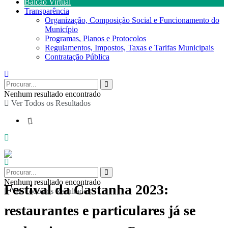
Balcão Virtual
Transparência
Organização, Composição Social e Funcionamento do
Município
Programas, Planos e Protocolos
Regulamentos, Impostos, Taxas e Tarifas Municipais
Contratação Pública
Nenhum resultado encontrado
Ver Todos os Resultados
Nenhum resultado encontrado
Festival da Castanha 2023:
Ver Todos os Resultados
restaurantes e particulares já se