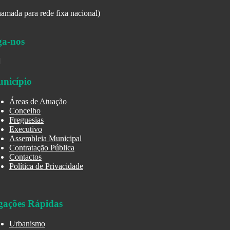
amada para rede fixa nacional)
ga-nos
nicípio
Áreas de Atuação
Concelho
Freguesias
Executivo
Assembleia Municipal
Contratação Pública
Contactos
Política de Privacidade
gações Rápidas
Urbanismo