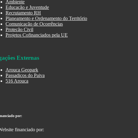
Ambiente
Educação e Juventude
Recrutamento RH
Planeamento e Ordenamento do Território
Comunicação de Ocorrências
Proteção Civil
Projetos Cofinanciados pela UE
gações Externas
Arouca Geopark
Passadiços do Paiva
516 Arouca
inanciado por: