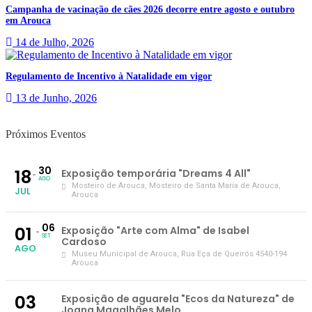
Campanha de vacinação de cães 2026 decorre entre agosto e outubro
em Arouca
14 de Julho, 2026
Regulamento de Incentivo à Natalidade em vigor
13 de Junho, 2026
Próximos Eventos
30
18
Exposição temporária "Dreams 4 All"
AGO
Mosteiro de Arouca
, Mosteiro de Santa Maria de Arouca,
JUL
Arouca
06
01
Exposição "Arte com Alma" de Isabel
SET
Cardoso
AGO
Museu Municipal de Arouca
, Rua Eça de Queirós 4540-194
Arouca
03
Exposição de aguarela "Ecos da Natureza" de
Joana Magalhães Melo