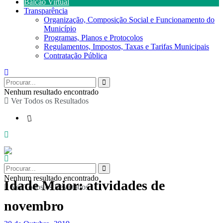
Balcão Virtual
Transparência
Organização, Composição Social e Funcionamento do
Município
Programas, Planos e Protocolos
Regulamentos, Impostos, Taxas e Tarifas Municipais
Contratação Pública
Nenhum resultado encontrado
Ver Todos os Resultados
Nenhum resultado encontrado
Idade Maior: atividades de
Ver Todos os Resultados
novembro