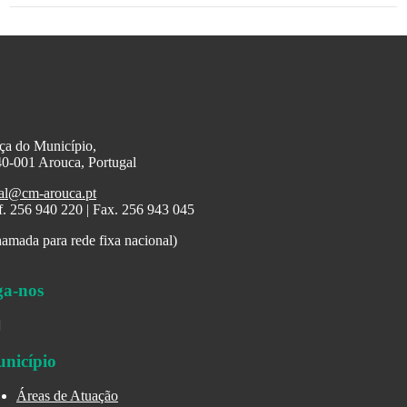
ça do Município,
0-001 Arouca, Portugal
al@cm-arouca.pt
f. 256 940 220 | Fax. 256 943 045
amada para rede fixa nacional)
ga-nos
nicípio
Áreas de Atuação