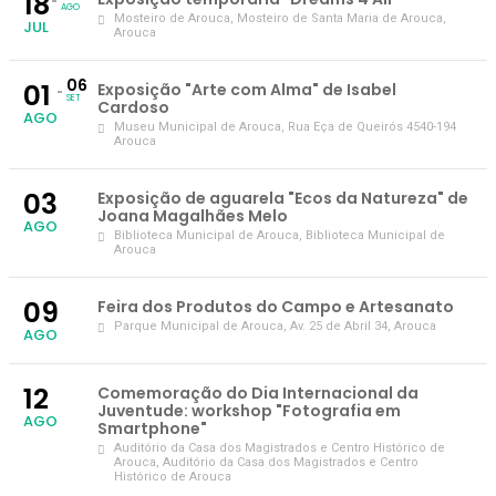
18
AGO
Mosteiro de Arouca
, Mosteiro de Santa Maria de Arouca,
JUL
Arouca
06
01
Exposição "Arte com Alma" de Isabel
SET
Cardoso
AGO
Museu Municipal de Arouca
, Rua Eça de Queirós 4540-194
Arouca
03
Exposição de aguarela "Ecos da Natureza" de
Joana Magalhães Melo
AGO
Biblioteca Municipal de Arouca
, Biblioteca Municipal de
Arouca
09
Feira dos Produtos do Campo e Artesanato
Parque Municipal de Arouca
, Av. 25 de Abril 34, Arouca
AGO
12
Comemoração do Dia Internacional da
Juventude: workshop "Fotografia em
AGO
Smartphone"
Auditório da Casa dos Magistrados e Centro Histórico de
Arouca
, Auditório da Casa dos Magistrados e Centro
Histórico de Arouca