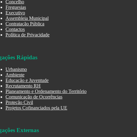
Concelho
Freguesias
Executivo
Assembleia Municipal
Contratação Pública
Contactos
Política de Privacidade
gações Rápidas
Urbanismo
Ambiente
Educação e Juventude
Recrutamento RH
Planeamento e Ordenamento do Território
Comunicação de Ocorrências
Proteção Civil
Projetos Cofinanciados pela UE
gações Externas