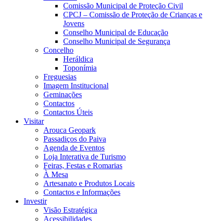
Comissão Municipal de Proteção Civil
CPCJ – Comissão de Proteção de Crianças e
Jovens
Conselho Municipal de Educação
Conselho Municipal de Segurança
Concelho
Heráldica
Toponímia
Freguesias
Imagem Institucional
Geminações
Contactos
Contactos Úteis
Visitar
Arouca Geopark
Passadiços do Paiva
Agenda de Eventos
Loja Interativa de Turismo
Feiras, Festas e Romarias
À Mesa
Artesanato e Produtos Locais
Contactos e Informações
Investir
Visão Estratégica
Acessibilidades