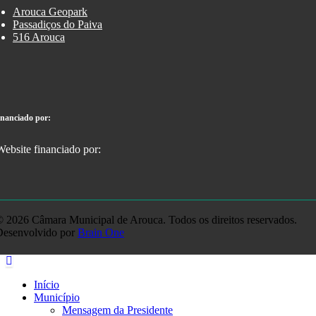
Arouca Geopark
Passadiços do Paiva
516 Arouca
inanciado por:
 2026 Câmara Municipal de Arouca. Todos os direitos reservados.
Desenvolvido por
Brain One
Início
Município
Mensagem da Presidente