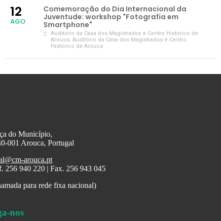
12
Comemoração do Dia Internacional da
Juventude: workshop "Fotografia em
AGO
Smartphone"
Auditório da Casa dos Magistrados e Centro Histórico de
Arouca
, Auditório da Casa dos Magistrados e Centro
Histórico de Arouca
ça do Município,
0-001 Arouca, Portugal
al@cm-arouca.pt
f. 256 940 220 | Fax. 256 943 045
amada para rede fixa nacional)
ga-nos