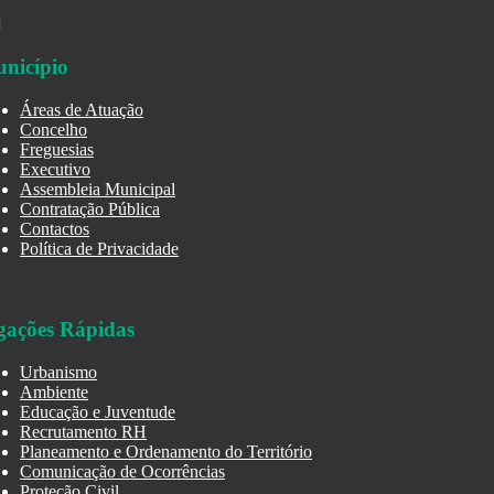
nicípio
Áreas de Atuação
Concelho
Freguesias
Executivo
Assembleia Municipal
Contratação Pública
Contactos
Política de Privacidade
gações Rápidas
Urbanismo
Ambiente
Educação e Juventude
Recrutamento RH
Planeamento e Ordenamento do Território
Comunicação de Ocorrências
Proteção Civil