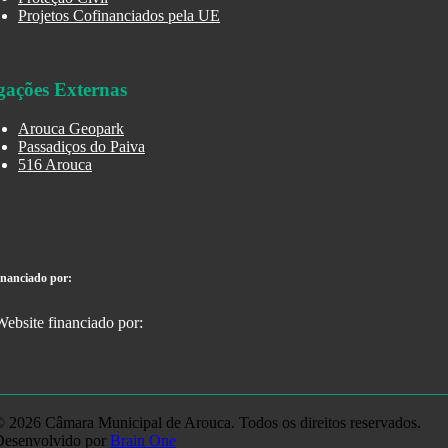
Projetos Cofinanciados pela UE
gações Externas
Arouca Geopark
Passadiços do Paiva
516 Arouca
inanciado por:
 2026 Câmara Municipal de Arouca. Todos os direitos reservados.
Desenvolvido por
Brain One