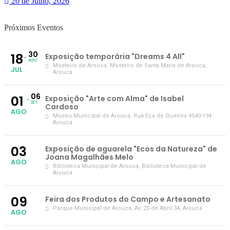
20 de Julho, 2026
Próximos Eventos
30
18
Exposição temporária "Dreams 4 All"
AGO
Mosteiro de Arouca
, Mosteiro de Santa Maria de Arouca,
JUL
Arouca
06
01
Exposição "Arte com Alma" de Isabel
SET
Cardoso
AGO
Museu Municipal de Arouca
, Rua Eça de Queirós 4540-194
Arouca
03
Exposição de aguarela "Ecos da Natureza" de
Joana Magalhães Melo
AGO
Biblioteca Municipal de Arouca
, Biblioteca Municipal de
Arouca
09
Feira dos Produtos do Campo e Artesanato
Parque Municipal de Arouca
, Av. 25 de Abril 34, Arouca
AGO