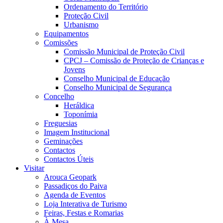
Ordenamento do Território
Proteção Civil
Urbanismo
Equipamentos
Comissões
Comissão Municipal de Proteção Civil
CPCJ – Comissão de Proteção de Crianças e
Jovens
Conselho Municipal de Educação
Conselho Municipal de Segurança
Concelho
Heráldica
Toponímia
Freguesias
Imagem Institucional
Geminações
Contactos
Contactos Úteis
Visitar
Arouca Geopark
Passadiços do Paiva
Agenda de Eventos
Loja Interativa de Turismo
Feiras, Festas e Romarias
À Mesa