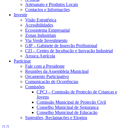
Artesanato e Produtos Locais
Contactos e Informações
Investir
Visão Estratégica
Acessibilidades
Ecossistema Empresarial
Zonas Industriais
Via Verde Investimento
GIP – Gabinete de Inserção Profissional
CI3 – Centro de Incubação e Inovação Industrial
Arouca Agrícola
Participar
Fale com a Presidente
Reuniões da Assembleia Municipal
Orçamento Participativo
Comunicação de Ocorrências
Comissões
CPCJ – Comissão de Proteção de Crianças e
Jovens
Comissão Municipal de Proteção Civil
Conselho Municipal de Segurança
Conselho Municipal de Educação
Sugestões, Reclamações e Elogios