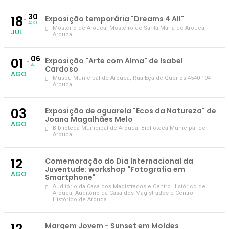
30
18
Exposição temporária "Dreams 4 All"
AGO
Mosteiro de Arouca
, Mosteiro de Santa Maria de Arouca,
JUL
Arouca
06
01
Exposição "Arte com Alma" de Isabel
SET
Cardoso
AGO
Museu Municipal de Arouca
, Rua Eça de Queirós 4540-194
Arouca
03
Exposição de aguarela "Ecos da Natureza" de
Joana Magalhães Melo
AGO
Biblioteca Municipal de Arouca
, Biblioteca Municipal de
Arouca
12
Comemoração do Dia Internacional da
Juventude: workshop "Fotografia em
AGO
Smartphone"
Auditório da Casa dos Magistrados e Centro Histórico de
Arouca
, Auditório da Casa dos Magistrados e Centro
Histórico de Arouca
12
Margem Jovem - Sunset em Moldes