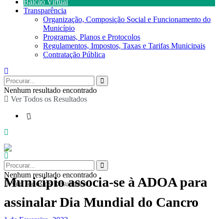
Balcão Virtual
Transparência
Organização, Composição Social e Funcionamento do
Município
Programas, Planos e Protocolos
Regulamentos, Impostos, Taxas e Tarifas Municipais
Contratação Pública
Nenhum resultado encontrado
Ver Todos os Resultados
Nenhum resultado encontrado
Município associa-se à ADOA para
Ver Todos os Resultados
assinalar Dia Mundial do Cancro