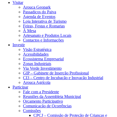
Visitar
Arouca Geopark
Passadiços do Paiva
Agenda de Eventos
Loja Interativa de Turismo
Feiras, Festas e Romarias
À Mesa
Artesanato e Produtos Locais
Contactos e Informações
Investir
Visão Estratégica
Acessibilidades
Ecossistema Empresarial
Zonas Industriais
Via Verde Investimento
GIP – Gabinete de Inserção Profissional
CI3 – Centro de Incubação e Inovação Industrial
Arouca Agrícola
Participar
Fale com a Presidente
Reuniões da Assembleia Municipal
Orçamento Participativo
Comunicação de Ocorrências
Comissões
CPCJ – Comissão de Proteção de Crianças e