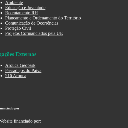
Ambiente
Educação e Juventude
Recrutamento RH
Planeamento e Ordenamento do Território
Comunicação de Ocorrências
Proteção Civil
Projetos Cofinanciados pela UE
gações Externas
Arouca Geopark
Passadiços do Paiva
516 Arouca
inanciado por: