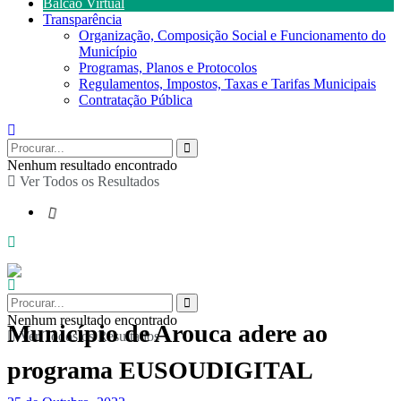
Balcão Virtual
Transparência
Organização, Composição Social e Funcionamento do
Município
Programas, Planos e Protocolos
Regulamentos, Impostos, Taxas e Tarifas Municipais
Contratação Pública
Nenhum resultado encontrado
Ver Todos os Resultados
Nenhum resultado encontrado
Município de Arouca adere ao
Ver Todos os Resultados
programa EUSOUDIGITAL