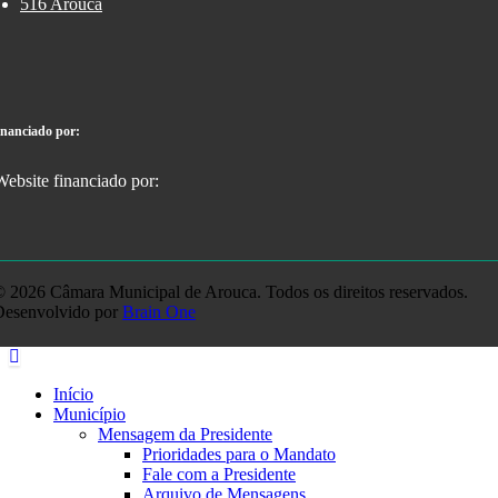
516 Arouca
inanciado por:
 2026 Câmara Municipal de Arouca. Todos os direitos reservados.
Desenvolvido por
Brain One
Início
Município
Mensagem da Presidente
Prioridades para o Mandato
Fale com a Presidente
Arquivo de Mensagens