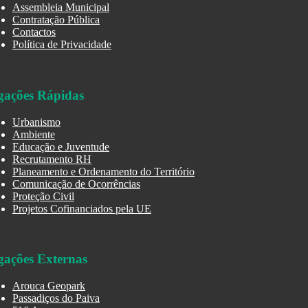
Assembleia Municipal
Contratação Pública
Contactos
Política de Privacidade
gações Rápidas
Urbanismo
Ambiente
Educação e Juventude
Recrutamento RH
Planeamento e Ordenamento do Território
Comunicação de Ocorrências
Proteção Civil
Projetos Cofinanciados pela UE
gações Externas
Arouca Geopark
Passadiços do Paiva