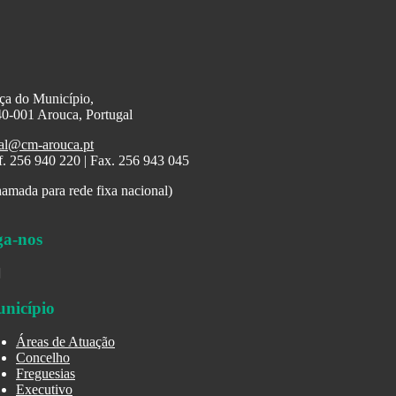
ça do Município,
0-001 Arouca, Portugal
al@cm-arouca.pt
f. 256 940 220 | Fax. 256 943 045
amada para rede fixa nacional)
ga-nos
nicípio
Áreas de Atuação
Concelho
Freguesias
Executivo