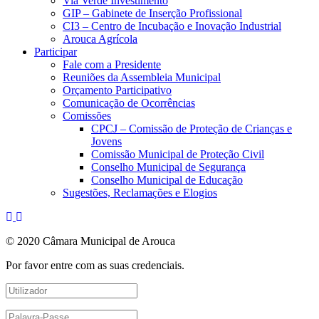
Via Verde Investimento
GIP – Gabinete de Inserção Profissional
CI3 – Centro de Incubação e Inovação Industrial
Arouca Agrícola
Participar
Fale com a Presidente
Reuniões da Assembleia Municipal
Orçamento Participativo
Comunicação de Ocorrências
Comissões
CPCJ – Comissão de Proteção de Crianças e
Jovens
Comissão Municipal de Proteção Civil
Conselho Municipal de Segurança
Conselho Municipal de Educação
Sugestões, Reclamações e Elogios
© 2020 Câmara Municipal de Arouca
Por favor entre com as suas credenciais.