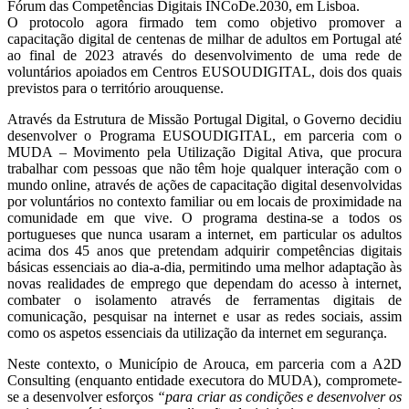
Fórum das Competências Digitais INCoDe.2030, em Lisboa.
O protocolo agora firmado tem como objetivo promover a
capacitação digital de centenas de milhar de adultos em Portugal até
ao final de 2023 através do desenvolvimento de uma rede de
voluntários apoiados em Centros EUSOUDIGITAL, dois dos quais
previstos para o território arouquense.
Através da Estrutura de Missão Portugal Digital, o Governo decidiu
desenvolver o Programa EUSOUDIGITAL, em parceria com o
MUDA – Movimento pela Utilização Digital Ativa, que procura
trabalhar com pessoas que não têm hoje qualquer interação com o
mundo online, através de ações de capacitação digital desenvolvidas
por voluntários no contexto familiar ou em locais de proximidade na
comunidade em que vive. O programa destina-se a todos os
portugueses que nunca usaram a internet, em particular os adultos
acima dos 45 anos que pretendam adquirir competências digitais
básicas essenciais ao dia-a-dia, permitindo uma melhor adaptação às
novas realidades de emprego que dependam do acesso à internet,
combater o isolamento através de ferramentas digitais de
comunicação, pesquisar na internet e usar as redes sociais, assim
como os aspetos essenciais da utilização da internet em segurança.
Neste contexto, o Município de Arouca, em parceria com a A2D
Consulting (enquanto entidade executora do MUDA), compromete-
se a desenvolver esforços
“para criar as condições e desenvolver os