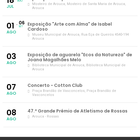
18
AGO
Mosteiro de Arouca
, Mosteiro de Santa Maria de Arouca,
JUL
Arouca
06
01
Exposição "Arte com Alma" de Isabel
SET
Cardoso
AGO
Museu Municipal de Arouca
, Rua Eça de Queirós 4540-194
Arouca
03
Exposição de aguarela "Ecos da Natureza" de
Joana Magalhães Melo
AGO
Biblioteca Municipal de Arouca
, Biblioteca Municipal de
Arouca
07
Concerto - Cotton Club
Praça Brandão de Vasconcelos
, Praça Brandão de
AGO
Vasconcelos
08
47.º Grande Prémio de Atletismo de Rossas
Arouca - Rossas
AGO