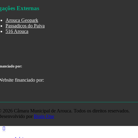
gações Externas
Arouca Geopark
Passadiços do Paiva
516 Arouca
inanciado por:
 2026 Câmara Municipal de Arouca. Todos os direitos reservados.
Desenvolvido por
Brain One