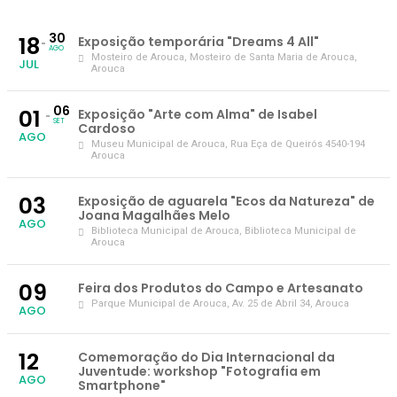
30
18
Exposição temporária "Dreams 4 All"
AGO
Mosteiro de Arouca
, Mosteiro de Santa Maria de Arouca,
JUL
Arouca
06
01
Exposição "Arte com Alma" de Isabel
SET
Cardoso
AGO
Museu Municipal de Arouca
, Rua Eça de Queirós 4540-194
Arouca
03
Exposição de aguarela "Ecos da Natureza" de
Joana Magalhães Melo
AGO
Biblioteca Municipal de Arouca
, Biblioteca Municipal de
Arouca
09
Feira dos Produtos do Campo e Artesanato
Parque Municipal de Arouca
, Av. 25 de Abril 34, Arouca
AGO
12
Comemoração do Dia Internacional da
Juventude: workshop "Fotografia em
AGO
Smartphone"