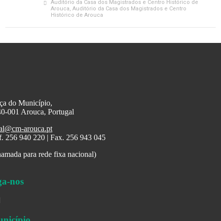
Auditório da Casa dos Magistrados e Centro Histórico de
Arouca
, Auditório da Casa dos Magistrados e Centro
Histórico de Arouca
ça do Município,
0-001 Arouca, Portugal
al@cm-arouca.pt
f. 256 940 220 | Fax. 256 943 045
amada para rede fixa nacional)
ga-nos
nicípio