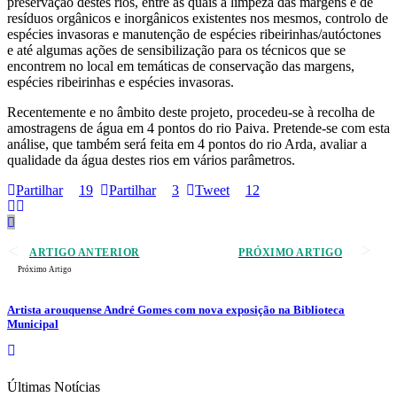
preservação destes rios, entre as quais a limpeza das margens e de
resíduos orgânicos e inorgânicos existentes nos mesmos, controlo de
espécies invasoras e manutenção de espécies ribeirinhas/autóctones
e até algumas ações de sensibilização para os técnicos que se
encontrem no local em temáticas de conservação das margens,
espécies ribeirinhas e espécies invasoras.
Recentemente e no âmbito deste projeto, procedeu-se à recolha de
amostragens de água em 4 pontos do rio Paiva. Pretende-se com esta
análise, que também será feita em 4 pontos do rio Arda, avaliar a
qualidade da água destes rios em vários parâmetros.
Partilhar
19
Partilhar
3
Tweet
12
ARTIGO ANTERIOR
PRÓXIMO ARTIGO
Próximo Artigo
Artista arouquense André Gomes com nova exposição na Biblioteca
Municipal
Últimas Notícias