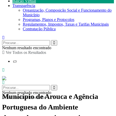
Balcão Virtual
Transparência
Organização, Composição Social e Funcionamento do
Município
Programas, Planos e Protocolos
Regulamentos, Impostos, Taxas e Tarifas Municipais
Contratação Pública
Nenhum resultado encontrado
Ver Todos os Resultados
Nenhum resultado encontrado
Município de Arouca e Agência
Ver Todos os Resultados
Portuguesa do Ambiente