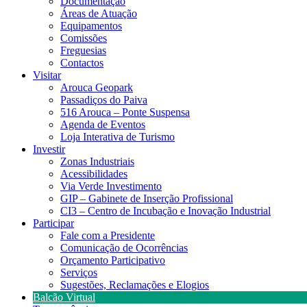
Documentação
Áreas de Atuação
Equipamentos
Comissões
Freguesias
Contactos
Visitar
Arouca Geopark
Passadiços do Paiva
516 Arouca – Ponte Suspensa
Agenda de Eventos
Loja Interativa de Turismo
Investir
Zonas Industriais
Acessibilidades
Via Verde Investimento
GIP – Gabinete de Inserção Profissional
CI3 – Centro de Incubação e Inovação Industrial
Participar
Fale com a Presidente
Comunicação de Ocorrências
Orçamento Participativo
Serviços
Sugestões, Reclamações e Elogios
Balcão Virtual