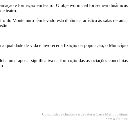
mação e formação em teatro. O objetivo inicial foi semear dinâmicas
de teatro.
tro do Montemuro têm levado esta dinâmica artística às salas de aula,
usão.
 a qualidade de vida e favorecer a fixação da população, o Município
eita uma aposta significativa na formação das associações concelhias
vo.
Comunidade chamada a debater a Carta Metropolitana
para a Cultura