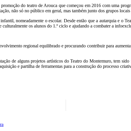
 de promoção do teatro de Arouca que começou em 2016 com uma progra
entação, não só no público em geral, mas também junto dos grupos locais 
infantil, nomeadamente o escolar. Desde então que a autarquia e o Tea
culturalmente os alunos do 1.º ciclo e ajudando a combater a infoexcl
olvimento regional equilibrado e procurando contribuir para aumentar
ação de alguns projetos artísticos do Teatro do Montemuro, tem sido f
quisição e partilha de ferramentas para a construção do processo criati