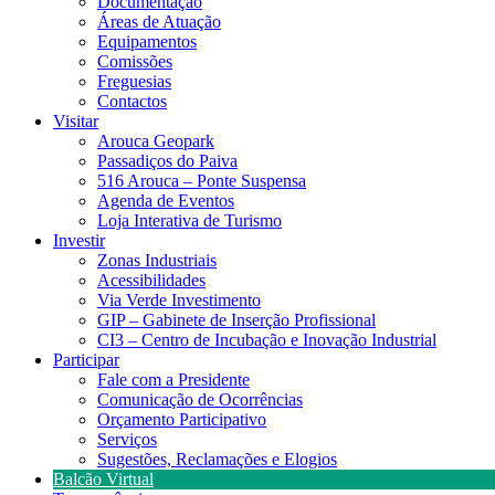
Documentação
Áreas de Atuação
Equipamentos
Comissões
Freguesias
Contactos
Visitar
Arouca Geopark
Passadiços do Paiva
516 Arouca – Ponte Suspensa
Agenda de Eventos
Loja Interativa de Turismo
Investir
Zonas Industriais
Acessibilidades
Via Verde Investimento
GIP – Gabinete de Inserção Profissional
CI3 – Centro de Incubação e Inovação Industrial
Participar
Fale com a Presidente
Comunicação de Ocorrências
Orçamento Participativo
Serviços
Sugestões, Reclamações e Elogios
Balcão Virtual