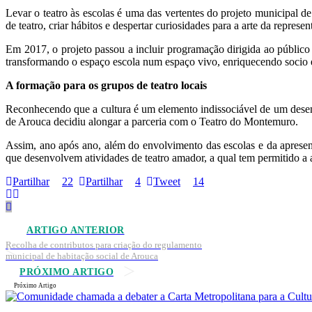
Levar o teatro às escolas é uma das vertentes do projeto municipal
de teatro, criar hábitos e despertar curiosidades para a arte da repres
Em 2017, o projeto passou a incluir programação dirigida ao público 
transformando o espaço escola num espaço vivo, enriquecendo socio e 
A formação para os grupos de teatro locais
Reconhecendo que a cultura é um elemento indissociável de um desenv
de Arouca decidiu alongar a parceria com o Teatro do Montemuro.
Assim, ano após ano, além do envolvimento das escolas e da apresent
que desenvolvem atividades de teatro amador, a qual tem permitido a a
Partilhar
22
Partilhar
4
Tweet
14
ARTIGO ANTERIOR
Recolha de contributos para criação do regulamento
municipal de habitação social de Arouca
PRÓXIMO ARTIGO
Próximo Artigo