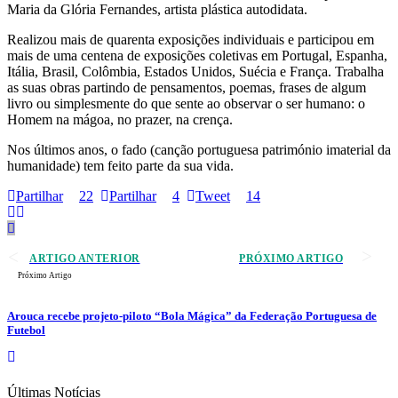
Maria da Glória Fernandes, artista plástica autodidata.
Realizou mais de quarenta exposições individuais e participou em
mais de uma centena de exposições coletivas em Portugal, Espanha,
Itália, Brasil, Colômbia, Estados Unidos, Suécia e França. Trabalha
as suas obras partindo de pensamentos, poemas, frases de algum
livro ou simplesmente do que sente ao observar o ser humano: o
Homem na mágoa, no prazer, na crença.
Nos últimos anos, o fado (canção portuguesa património imaterial da
humanidade) tem feito parte da sua vida.
Partilhar
22
Partilhar
4
Tweet
14
ARTIGO ANTERIOR
PRÓXIMO ARTIGO
Próximo Artigo
Arouca recebe projeto-piloto “Bola Mágica” da Federação Portuguesa de
Futebol
Últimas Notícias