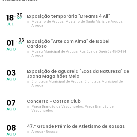
30
18
Exposição temporária "Dreams 4 All"
AGO
Mosteiro de Arouca
, Mosteiro de Santa Maria de Arouca,
JUL
Arouca
06
01
Exposição "Arte com Alma" de Isabel
SET
Cardoso
AGO
Museu Municipal de Arouca
, Rua Eça de Queirós 4540-194
Arouca
03
Exposição de aguarela "Ecos da Natureza" de
Joana Magalhães Melo
AGO
Biblioteca Municipal de Arouca
, Biblioteca Municipal de
Arouca
07
Concerto - Cotton Club
Praça Brandão de Vasconcelos
, Praça Brandão de
AGO
Vasconcelos
08
47.º Grande Prémio de Atletismo de Rossas
Arouca - Rossas
AGO