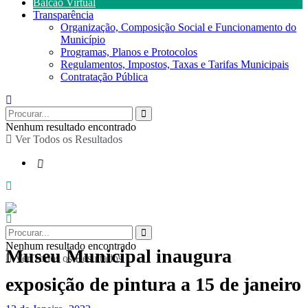
Balcão Virtual
Transparência
Organização, Composição Social e Funcionamento do
Município
Programas, Planos e Protocolos
Regulamentos, Impostos, Taxas e Tarifas Municipais
Contratação Pública
Nenhum resultado encontrado
Ver Todos os Resultados
Nenhum resultado encontrado
Museu Municipal inaugura
Ver Todos os Resultados
exposição de pintura a 15 de janeiro