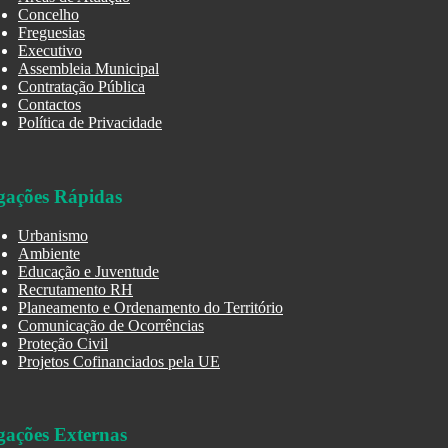
Concelho
Freguesias
Executivo
Assembleia Municipal
Contratação Pública
Contactos
Política de Privacidade
gações Rápidas
Urbanismo
Ambiente
Educação e Juventude
Recrutamento RH
Planeamento e Ordenamento do Território
Comunicação de Ocorrências
Proteção Civil
Projetos Cofinanciados pela UE
gações Externas