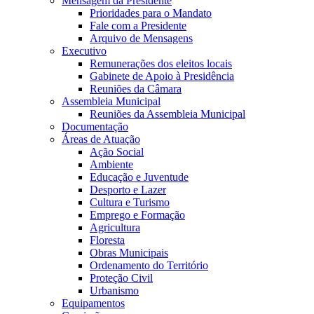
Mensagem da Presidente
Prioridades para o Mandato
Fale com a Presidente
Arquivo de Mensagens
Executivo
Remunerações dos eleitos locais
Gabinete de Apoio à Presidência
Reuniões da Câmara
Assembleia Municipal
Reuniões da Assembleia Municipal
Documentação
Áreas de Atuação
Ação Social
Ambiente
Educação e Juventude
Desporto e Lazer
Cultura e Turismo
Emprego e Formação
Agricultura
Floresta
Obras Municipais
Ordenamento do Território
Proteção Civil
Urbanismo
Equipamentos