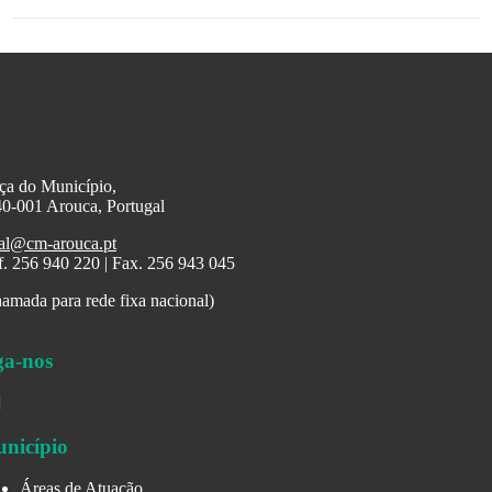
ça do Município,
0-001 Arouca, Portugal
al@cm-arouca.pt
f. 256 940 220 | Fax. 256 943 045
amada para rede fixa nacional)
ga-nos
nicípio
Áreas de Atuação