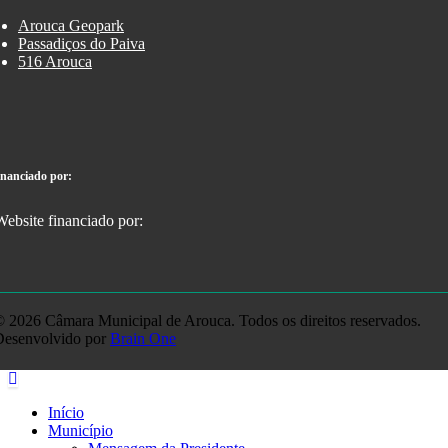
Arouca Geopark
Passadiços do Paiva
516 Arouca
inanciado por:
 2026 Câmara Municipal de Arouca. Todos os direitos reservados.
Desenvolvido por
Brain One
Início
Município