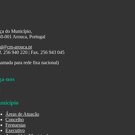
ça do Município,
0-001 Arouca, Portugal
al@cm-arouca.pt
f. 256 940 220 | Fax. 256 943 045
amada para rede fixa nacional)
ga-nos
nicípio
Áreas de Atuação
Concelho
Freguesias
Executivo