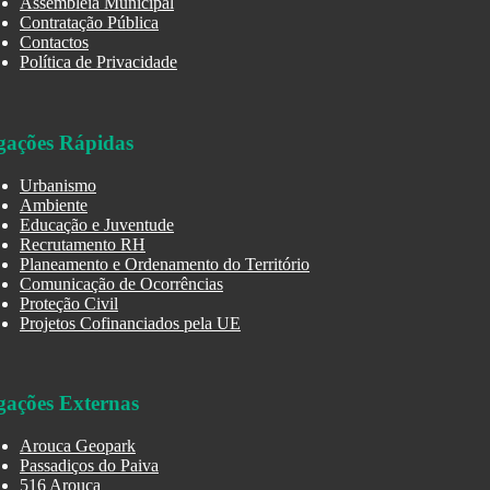
Assembleia Municipal
Contratação Pública
Contactos
Política de Privacidade
gações Rápidas
Urbanismo
Ambiente
Educação e Juventude
Recrutamento RH
Planeamento e Ordenamento do Território
Comunicação de Ocorrências
Proteção Civil
Projetos Cofinanciados pela UE
gações Externas
Arouca Geopark
Passadiços do Paiva
516 Arouca