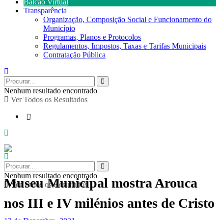
Balcão Virtual
Transparência
Organização, Composição Social e Funcionamento do
Município
Programas, Planos e Protocolos
Regulamentos, Impostos, Taxas e Tarifas Municipais
Contratação Pública
Nenhum resultado encontrado
Ver Todos os Resultados
Nenhum resultado encontrado
Museu Municipal mostra Arouca
Ver Todos os Resultados
nos III e IV milénios antes de Cristo