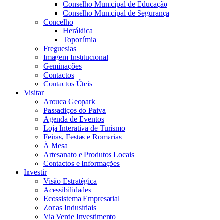
Conselho Municipal de Educação
Conselho Municipal de Segurança
Concelho
Heráldica
Toponímia
Freguesias
Imagem Institucional
Geminações
Contactos
Contactos Úteis
Visitar
Arouca Geopark
Passadiços do Paiva
Agenda de Eventos
Loja Interativa de Turismo
Feiras, Festas e Romarias
À Mesa
Artesanato e Produtos Locais
Contactos e Informações
Investir
Visão Estratégica
Acessibilidades
Ecossistema Empresarial
Zonas Industriais
Via Verde Investimento