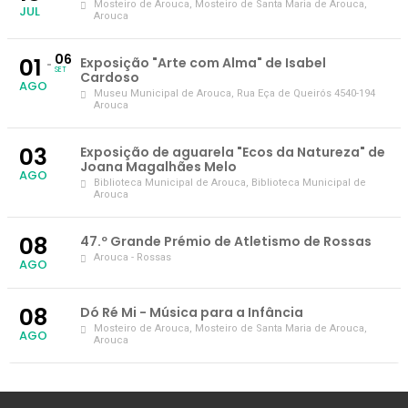
Mosteiro de Arouca
, Mosteiro de Santa Maria de Arouca,
JUL
Arouca
06
01
Exposição "Arte com Alma" de Isabel
SET
Cardoso
AGO
Museu Municipal de Arouca
, Rua Eça de Queirós 4540-194
Arouca
03
Exposição de aguarela "Ecos da Natureza" de
Joana Magalhães Melo
AGO
Biblioteca Municipal de Arouca
, Biblioteca Municipal de
Arouca
08
47.º Grande Prémio de Atletismo de Rossas
Arouca - Rossas
AGO
08
Dó Ré Mi - Música para a Infância
Mosteiro de Arouca
, Mosteiro de Santa Maria de Arouca,
AGO
Arouca