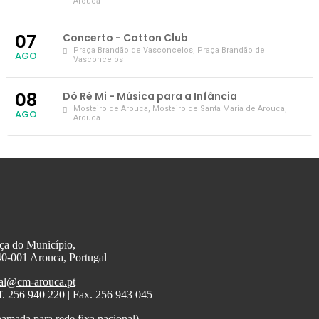
Arouca
07
Concerto - Cotton Club
Praça Brandão de Vasconcelos
, Praça Brandão de
AGO
Vasconcelos
08
Dó Ré Mi - Música para a Infância
Mosteiro de Arouca
, Mosteiro de Santa Maria de Arouca,
AGO
Arouca
ça do Município,
0-001 Arouca, Portugal
al@cm-arouca.pt
f. 256 940 220 | Fax. 256 943 045
amada para rede fixa nacional)