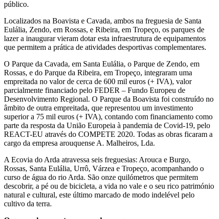
público.
Localizados na Boavista e Cavada, ambos na freguesia de Santa
Eulália, Zendo, em Rossas, e Ribeira, em Tropeço, os parques de
lazer a inaugurar vieram dotar esta infraestrutura de equipamentos
que permitem a prática de atividades desportivas complementares.
O Parque da Cavada, em Santa Eulália, o Parque de Zendo, em
Rossas, e do Parque da Ribeira, em Tropeço, integraram uma
empreitada no valor de cerca de 600 mil euros (+ IVA), valor
parcialmente financiado pelo FEDER – Fundo Europeu de
Desenvolvimento Regional. O Parque da Boavista foi construído no
âmbito de outra empreitada, que representou um investimento
superior a 75 mil euros (+ IVA), contando com financiamento como
parte da resposta da União Europeia à pandemia de Covid-19, pelo
REACT-EU através do COMPETE 2020. Todas as obras ficaram a
cargo da empresa arouquense A. Malheiros, Lda.
A Ecovia do Arda atravessa seis freguesias: Arouca e Burgo,
Rossas, Santa Eulália, Urrô, Várzea e Tropeço, acompanhando o
curso de água do rio Arda. São onze quilómetros que permitem
descobrir, a pé ou de bicicleta, a vida no vale e o seu rico património
natural e cultural, este último marcado de modo indelével pelo
cultivo da terra.