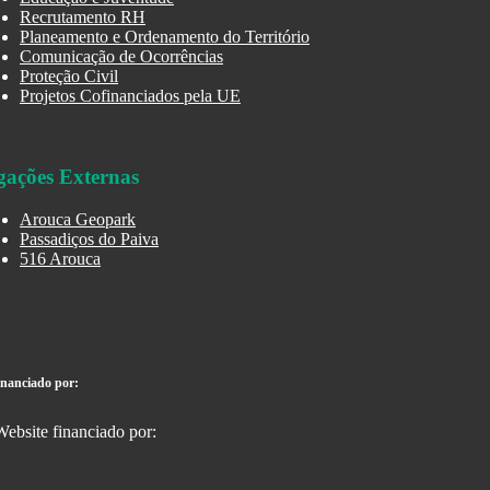
Recrutamento RH
Planeamento e Ordenamento do Território
Comunicação de Ocorrências
Proteção Civil
Projetos Cofinanciados pela UE
gações Externas
Arouca Geopark
Passadiços do Paiva
516 Arouca
inanciado por: