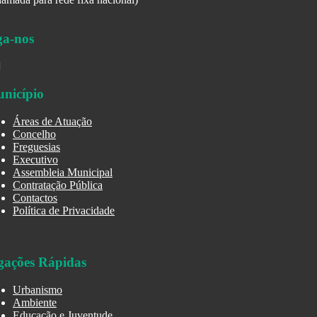
ga-nos
nicípio
Áreas de Atuação
Concelho
Freguesias
Executivo
Assembleia Municipal
Contratação Pública
Contactos
Política de Privacidade
gações Rápidas
Urbanismo
Ambiente
Educação e Juventude