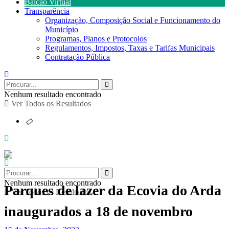
Balcão Virtual
Transparência
Organização, Composição Social e Funcionamento do
Município
Programas, Planos e Protocolos
Regulamentos, Impostos, Taxas e Tarifas Municipais
Contratação Pública
Nenhum resultado encontrado
Ver Todos os Resultados
Nenhum resultado encontrado
Parques de lazer da Ecovia do Arda
Ver Todos os Resultados
inaugurados a 18 de novembro