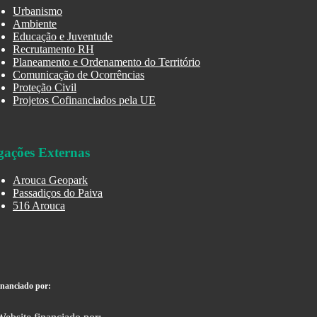
Urbanismo
Ambiente
Educação e Juventude
Recrutamento RH
Planeamento e Ordenamento do Território
Comunicação de Ocorrências
Proteção Civil
Projetos Cofinanciados pela UE
gações Externas
Arouca Geopark
Passadiços do Paiva
516 Arouca
inanciado por: