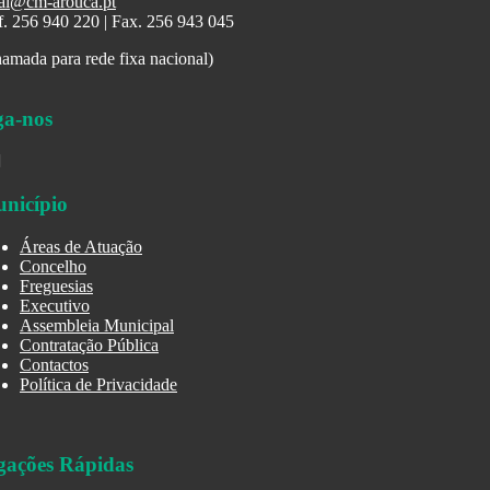
al@cm-arouca.pt
f. 256 940 220 | Fax. 256 943 045
amada para rede fixa nacional)
ga-nos
nicípio
Áreas de Atuação
Concelho
Freguesias
Executivo
Assembleia Municipal
Contratação Pública
Contactos
Política de Privacidade
gações Rápidas