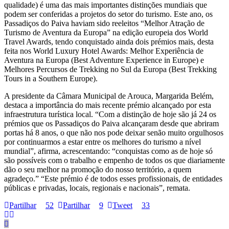
qualidade) é uma das mais importantes distinções mundiais que
podem ser conferidas a projetos do setor do turismo. Este ano, os
Passadiços do Paiva haviam sido reeleitos “Melhor Atração de
Turismo de Aventura da Europa” na edição europeia dos World
Travel Awards, tendo conquistado ainda dois prémios mais, desta
feita nos World Luxury Hotel Awards: Melhor Experiência de
Aventura na Europa (Best Adventure Experience in Europe) e
Melhores Percursos de Trekking no Sul da Europa (Best Trekking
Tours in a Southern Europe).
A presidente da Câmara Municipal de Arouca, Margarida Belém,
destaca a importância do mais recente prémio alcançado por esta
infraestrutura turística local. “Com a distinção de hoje são já 24 os
prémios que os Passadiços do Paiva alcançaram desde que abriram
portas há 8 anos, o que não nos pode deixar senão muito orgulhosos
por continuarmos a estar entre os melhores do turismo a nível
mundial”, afirma, acrescentando: “conquistas como as de hoje só
são possíveis com o trabalho e empenho de todos os que diariamente
dão o seu melhor na promoção do nosso território, a quem
agradeço.” “Este prémio é de todos esses profissionais, de entidades
públicas e privadas, locais, regionais e nacionais”, remata.
Partilhar
52
Partilhar
9
Tweet
33