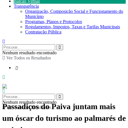
Balcão Virtual
Transparência
Organização, Composição Social e Funcionamento do
Município
Programas, Planos e Protocolos
Regulamentos, Impostos, Taxas e Tarifas Municipais
Contratação Pública
Nenhum resultado encontrado
Ver Todos os Resultados
Nenhum resultado encontrado
Passadiços do Paiva juntam mais
Ver Todos os Resultados
um óscar do turismo ao palmarés de