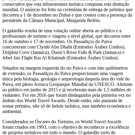
consecutiva que esta infraestrutura turística conquista esta distinção
mundial. O anúncio foi feito na cerimónia de entrega de prémios que
decorreu a 1 de dezembro no Dubai e que contou com a presença da
presidente da Câmara Municipal, Margarida Belém.
O galardão resulta de uma votação online aberta ao público e a
profissionais de turismo e viagens a nível global, que decorreu entre
16 de outubro e 17 de novembro. Os Passadiços do Paiva
concorreram com Clymb Abu Dhabi (Emirados Árabes Unidos),
Dolphin Cove (Jamaica), Dunn’s River Falls & Park (Jamaica) e
Jebel Jais Flight Ras Al Khaimah (Emirados Árabes Unidos).
Situados na margem esquerda do rio Paiva e com oito quilómetros
de extensão, os Passadiços do Paiva proporcionam uma viagem
única pela biologia, geologia e arqueologia daquela área do vale do
Paiva, em pleno Arouca Geoparque Mundial da UNESCO. Abriram
ao público em junho de 2015 e já receberam mais de 1,5 milhões de
visitantes. Foi em 2016 que foram distinguidos pela primeira vez no
âmbito dos World Travel Awards. Desde então, não pararam de
somar prémios, não só de índole turística, mas também económica e
ambiental.
Considerados os Óscares do Turismo, os World Travel Awards
foram criados em 1993, com o objetivo de reconhecer a excelência
de projetos turísticos em todo o mundo. O galardão (selo de