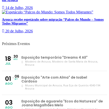
em Arouca
14 de Julho, 2026
Arouca recebe espetáculo sobre migração “Palcos do Mundo – Somos
Todos Migrantes”
20 de Julho, 2026
Próximos Eventos
30
18
Exposição temporária "Dreams 4 All"
AGO
Mosteiro de Arouca
, Mosteiro de Santa Maria de Arouca,
JUL
Arouca
06
01
Exposição "Arte com Alma" de Isabel
SET
Cardoso
AGO
Museu Municipal de Arouca
, Rua Eça de Queirós 4540-194
Arouca
03
Exposição de aguarela "Ecos da Natureza" de
Joana Magalhães Melo
AGO