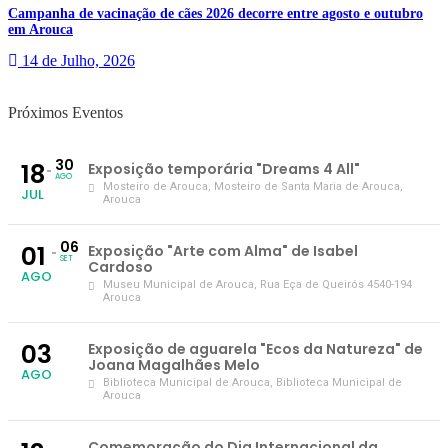
Campanha de vacinação de cães 2026 decorre entre agosto e outubro
em Arouca
14 de Julho, 2026
Próximos Eventos
30
18
Exposição temporária "Dreams 4 All"
AGO
Mosteiro de Arouca
, Mosteiro de Santa Maria de Arouca,
JUL
Arouca
06
01
Exposição "Arte com Alma" de Isabel
SET
Cardoso
AGO
Museu Municipal de Arouca
, Rua Eça de Queirós 4540-194
Arouca
03
Exposição de aguarela "Ecos da Natureza" de
Joana Magalhães Melo
AGO
Biblioteca Municipal de Arouca
, Biblioteca Municipal de
Arouca
Comemoração do Dia Internacional da