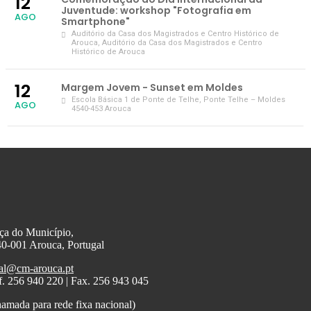
12
Juventude: workshop "Fotografia em
AGO
Smartphone"
Auditório da Casa dos Magistrados e Centro Histórico de
Arouca
, Auditório da Casa dos Magistrados e Centro
Histórico de Arouca
12
Margem Jovem - Sunset em Moldes
Escola Básica 1 de Ponte de Telhe
, Ponte Telhe – Moldes
AGO
4540-453 Arouca
ça do Município,
0-001 Arouca, Portugal
al@cm-arouca.pt
f. 256 940 220 | Fax. 256 943 045
amada para rede fixa nacional)