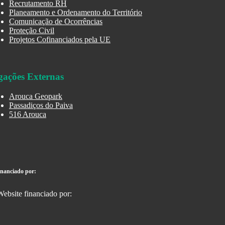
Recrutamento RH
Planeamento e Ordenamento do Território
Comunicação de Ocorrências
Proteção Civil
Projetos Cofinanciados pela UE
gações Externas
Arouca Geopark
Passadiços do Paiva
516 Arouca
inanciado por: