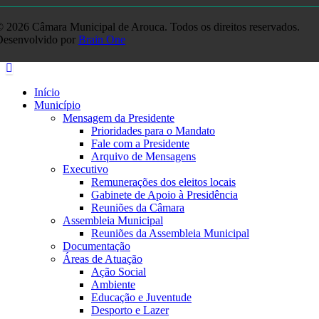
 2026 Câmara Municipal de Arouca. Todos os direitos reservados.
Desenvolvido por
Brain One
Início
Município
Mensagem da Presidente
Prioridades para o Mandato
Fale com a Presidente
Arquivo de Mensagens
Executivo
Remunerações dos eleitos locais
Gabinete de Apoio à Presidência
Reuniões da Câmara
Assembleia Municipal
Reuniões da Assembleia Municipal
Documentação
Áreas de Atuação
Ação Social
Ambiente
Educação e Juventude
Desporto e Lazer