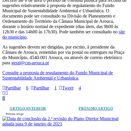
Decorre até 8 de abril o período de consulta pública para recolha de
sugestões relativamente à proposta de regulamento do Fundo
Municipal de Sustentabilidade Ambiental e Urbanística. O
documento pode ser consultado na Divisão de Planeamento e
Ordenamento do Território da Câmara Municipal de Arouca,
durante o horário normal de expediente (dias úteis, das 9h00 às
12h30 e das 14h00 às 17h30). Pode também ser consultado no
site
do município
.
As sugestões devem ser dirigidas, por escrito, à presidente da
Câmara de Arouca, remetidas por via postal ou entregues na Praça
do Município, 4540-001 Arouca, ou através de correio eletrónico
para
geral@cm-arouca.pt
Consulte a proposta de regulamento do Fundo Municipal de
Sustentabilidade Ambiental e Urbanística
.
Partilhar
6
Partilhar
1
Tweet
4
ARTIGO ANTERIOR
PRÓXIMO ARTIGO
Próximo Artigo