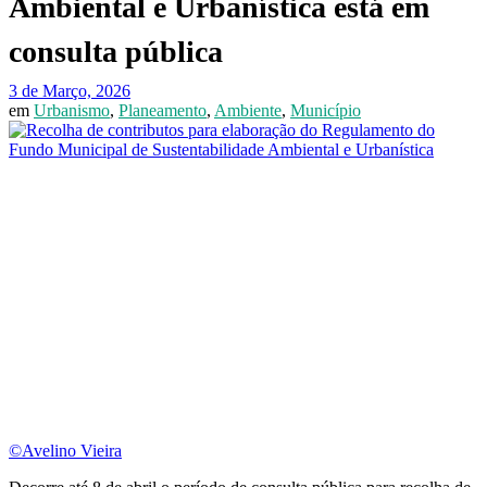
Ambiental e Urbanística está em
consulta pública
3 de Março, 2026
em
Urbanismo
,
Planeamento
,
Ambiente
,
Município
©Avelino Vieira