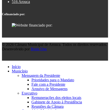
516 Arouca
Cofinanciado por:
© 2026 Câmara Municipal de Arouca. Todos os direitos reservados.
Desenvolvido por
Brain One
Início
Município
Mensagem da Presidente
Prioridades para o Mandato
Fale com a Presidente
Arquivo de Mensagens
Executivo
Remunerações dos eleitos locais
Gabinete de Apoio à Presidência
Reuniões da Câmara