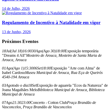
14 de Julho, 2026
Regulamento de Incentivo à Natalidade em vigor
13 de Junho, 2026
Próximos Eventos
18
Jul
(Jul 18)
16:00
30
Ago
(Ago 30)
18:00
Exposição temporária
"Dreams 4 All"
Mosteiro de Arouca
, Mosteiro de Santa Maria de
Arouca, Arouca
01
Ago
(Ago 1)
15:30
06
Set
18:00
Exposição "Arte com Alma" de
Isabel Cardoso
Museu Municipal de Arouca
, Rua Eça de Queirós
4540-194 Arouca
03
Ago
todo o dia
18
Set
Exposição de aguarela "Ecos da Natureza" de
Joana Magalhães Melo
Biblioteca Municipal de Arouca
, Biblioteca
Municipal de Arouca
07
Ago
21:30
23:00
Concerto - Cotton Club
Praça Brandão de
Vasconcelos
, Praça Brandão de Vasconcelos