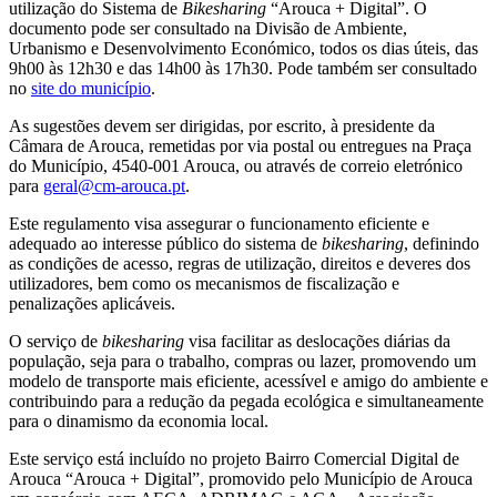
utilização do Sistema de
Bikesharing
“Arouca + Digital”. O
documento pode ser consultado na Divisão de Ambiente,
Urbanismo e Desenvolvimento Económico, todos os dias úteis, das
9h00 às 12h30 e das 14h00 às 17h30. Pode também ser consultado
no
site do município
.
As sugestões devem ser dirigidas, por escrito, à presidente da
Câmara de Arouca, remetidas por via postal ou entregues na Praça
do Município, 4540-001 Arouca, ou através de correio eletrónico
para
geral@cm-arouca.pt
.
Este regulamento visa assegurar o funcionamento eficiente e
adequado ao interesse público do sistema de
bikesharing
, definindo
as condições de acesso, regras de utilização, direitos e deveres dos
utilizadores, bem como os mecanismos de fiscalização e
penalizações aplicáveis.
O serviço de
bikesharing
visa facilitar as deslocações diárias da
população, seja para o trabalho, compras ou lazer, promovendo um
modelo de transporte mais eficiente, acessível e amigo do ambiente e
contribuindo para a redução da pegada ecológica e simultaneamente
para o dinamismo da economia local.
Este serviço está incluído no projeto Bairro Comercial Digital de
Arouca “Arouca + Digital”, promovido pelo Município de Arouca