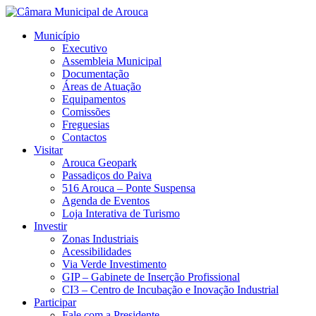
Município
Executivo
Assembleia Municipal
Documentação
Áreas de Atuação
Equipamentos
Comissões
Freguesias
Contactos
Visitar
Arouca Geopark
Passadiços do Paiva
516 Arouca – Ponte Suspensa
Agenda de Eventos
Loja Interativa de Turismo
Investir
Zonas Industriais
Acessibilidades
Via Verde Investimento
GIP – Gabinete de Inserção Profissional
CI3 – Centro de Incubação e Inovação Industrial
Participar
Fale com a Presidente