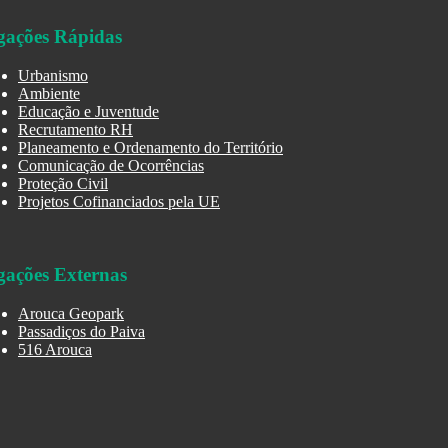
gações Rápidas
Urbanismo
Ambiente
Educação e Juventude
Recrutamento RH
Planeamento e Ordenamento do Território
Comunicação de Ocorrências
Proteção Civil
Projetos Cofinanciados pela UE
gações Externas
Arouca Geopark
Passadiços do Paiva
516 Arouca