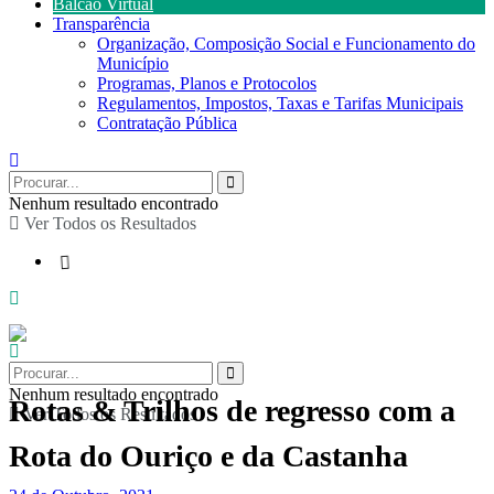
Balcão Virtual
Transparência
Organização, Composição Social e Funcionamento do
Município
Programas, Planos e Protocolos
Regulamentos, Impostos, Taxas e Tarifas Municipais
Contratação Pública
Nenhum resultado encontrado
Ver Todos os Resultados
Nenhum resultado encontrado
Rotas & Trilhos de regresso com a
Ver Todos os Resultados
Rota do Ouriço e da Castanha