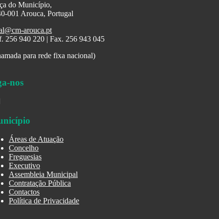
ça do Município,
0-001 Arouca, Portugal
al@cm-arouca.pt
f. 256 940 220 | Fax. 256 943 045
amada para rede fixa nacional)
ga-nos
nicípio
Áreas de Atuação
Concelho
Freguesias
Executivo
Assembleia Municipal
Contratação Pública
Contactos
Política de Privacidade