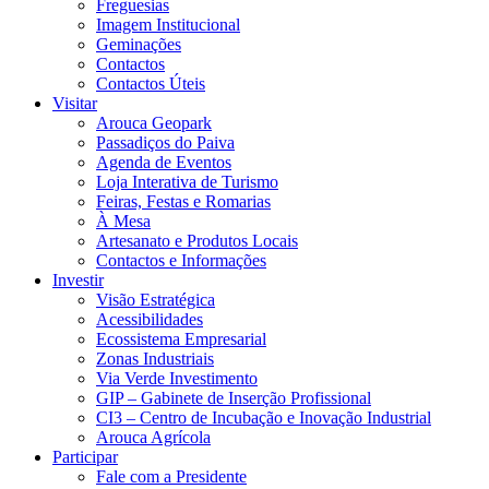
Freguesias
Imagem Institucional
Geminações
Contactos
Contactos Úteis
Visitar
Arouca Geopark
Passadiços do Paiva
Agenda de Eventos
Loja Interativa de Turismo
Feiras, Festas e Romarias
À Mesa
Artesanato e Produtos Locais
Contactos e Informações
Investir
Visão Estratégica
Acessibilidades
Ecossistema Empresarial
Zonas Industriais
Via Verde Investimento
GIP – Gabinete de Inserção Profissional
CI3 – Centro de Incubação e Inovação Industrial
Arouca Agrícola
Participar
Fale com a Presidente