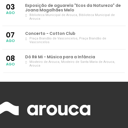
03
Exposição de aguarela "Ecos da Natureza" de
Joana Magalhães Melo
AGO
Biblioteca Municipal de Arouca
, Biblioteca Municipal de
Arouca
07
Concerto - Cotton Club
Praça Brandão de Vasconcelos
, Praça Brandão de
AGO
Vasconcelos
08
Dó Ré Mi - Música para a Infância
Mosteiro de Arouca
, Mosteiro de Santa Maria de Arouca,
AGO
Arouca