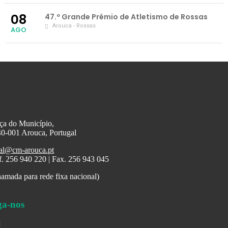
08
47.º Grande Prémio de Atletismo de Rossas
Arouca - Rossas
AGO
ça do Município,
0-001 Arouca, Portugal
al@cm-arouca.pt
f. 256 940 220 | Fax. 256 943 045
amada para rede fixa nacional)
ga-nos