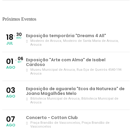
Próximos Eventos
30
18
Exposição temporária "Dreams 4 All"
AGO
Mosteiro de Arouca
, Mosteiro de Santa Maria de Arouca,
JUL
Arouca
06
01
Exposição "Arte com Alma" de Isabel
SET
Cardoso
AGO
Museu Municipal de Arouca
, Rua Eça de Queirós 4540-194
Arouca
03
Exposição de aguarela "Ecos da Natureza" de
Joana Magalhães Melo
AGO
Biblioteca Municipal de Arouca
, Biblioteca Municipal de
Arouca
07
Concerto - Cotton Club
Praça Brandão de Vasconcelos
, Praça Brandão de
AGO
Vasconcelos