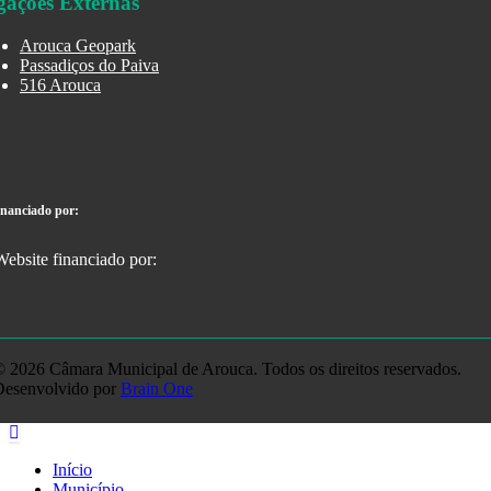
gações Externas
Arouca Geopark
Passadiços do Paiva
516 Arouca
inanciado por:
 2026 Câmara Municipal de Arouca. Todos os direitos reservados.
Desenvolvido por
Brain One
Início
Município