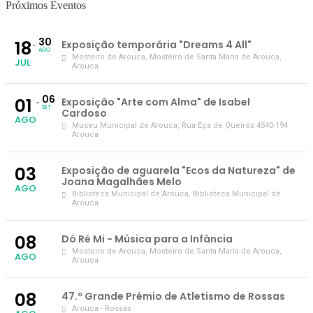
Próximos Eventos
30
18
Exposição temporária "Dreams 4 All"
AGO
Mosteiro de Arouca
, Mosteiro de Santa Maria de Arouca,
JUL
Arouca
06
01
Exposição "Arte com Alma" de Isabel
SET
Cardoso
AGO
Museu Municipal de Arouca
, Rua Eça de Queirós 4540-194
Arouca
03
Exposição de aguarela "Ecos da Natureza" de
Joana Magalhães Melo
AGO
Biblioteca Municipal de Arouca
, Biblioteca Municipal de
Arouca
08
Dó Ré Mi - Música para a Infância
Mosteiro de Arouca
, Mosteiro de Santa Maria de Arouca,
AGO
Arouca
08
47.º Grande Prémio de Atletismo de Rossas
Arouca - Rossas