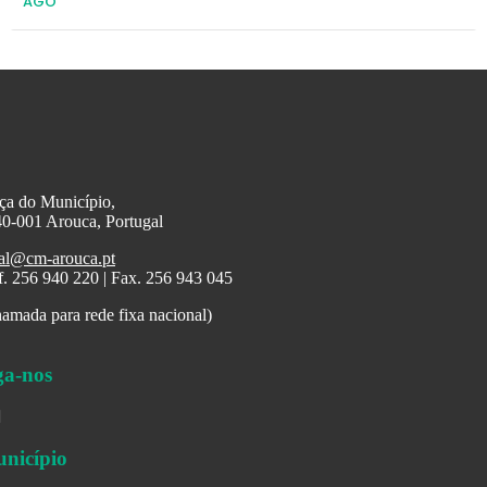
AGO
ça do Município,
0-001 Arouca, Portugal
al@cm-arouca.pt
f. 256 940 220 | Fax. 256 943 045
amada para rede fixa nacional)
ga-nos
nicípio