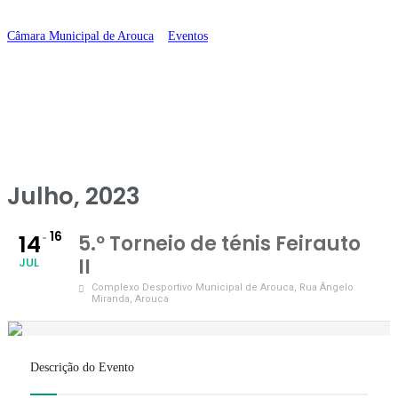
Feirauto II
Câmara Municipal de Arouca
>
Eventos
>
5.º Torneio de ténis Feirauto II
Julho, 2023
16
14
5.º Torneio de ténis Feirauto
II
JUL
Complexo Desportivo Municipal de Arouca
, Rua Ângelo
Miranda, Arouca
Descrição do Evento