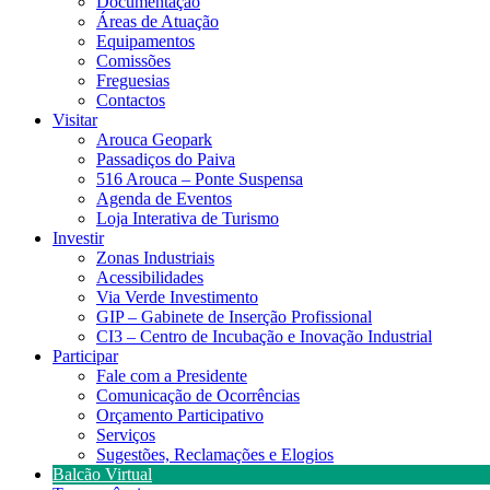
Documentação
Áreas de Atuação
Equipamentos
Comissões
Freguesias
Contactos
Visitar
Arouca Geopark
Passadiços do Paiva
516 Arouca – Ponte Suspensa
Agenda de Eventos
Loja Interativa de Turismo
Investir
Zonas Industriais
Acessibilidades
Via Verde Investimento
GIP – Gabinete de Inserção Profissional
CI3 – Centro de Incubação e Inovação Industrial
Participar
Fale com a Presidente
Comunicação de Ocorrências
Orçamento Participativo
Serviços
Sugestões, Reclamações e Elogios
Balcão Virtual