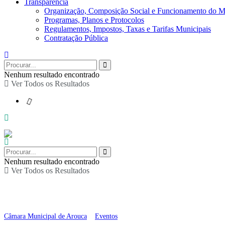
Transparência
Organização, Composição Social e Funcionamento do M
Programas, Planos e Protocolos
Regulamentos, Impostos, Taxas e Tarifas Municipais
Contratação Pública
Nenhum resultado encontrado
Ver Todos os Resultados
Nenhum resultado encontrado
Ver Todos os Resultados
Bebeteca
Câmara Municipal de Arouca
>
Eventos
>
Bebeteca