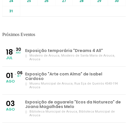
24
25
26
27
28
29
30
31
Próximos Eventos
30
18
Exposição temporária "Dreams 4 All"
AGO
Mosteiro de Arouca
, Mosteiro de Santa Maria de Arouca,
JUL
Arouca
06
01
Exposição "Arte com Alma" de Isabel
SET
Cardoso
AGO
Museu Municipal de Arouca
, Rua Eça de Queirós 4540-194
Arouca
03
Exposição de aguarela "Ecos da Natureza" de
Joana Magalhães Melo
AGO
Biblioteca Municipal de Arouca
, Biblioteca Municipal de
Arouca