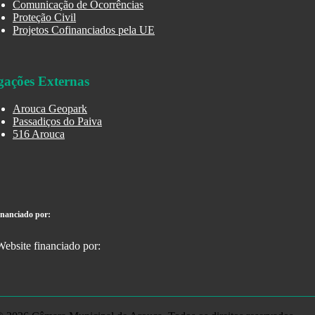
Comunicação de Ocorrências
Proteção Civil
Projetos Cofinanciados pela UE
gações Externas
Arouca Geopark
Passadiços do Paiva
516 Arouca
inanciado por: