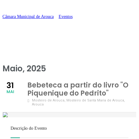
Pedrito”
Câmara Municipal de Arouca
>
Eventos
>
Bebeteca a partir do livro “O
Piquenique do Pedrito”
Maio, 2025
31
Bebeteca a partir do livro "O
Piquenique do Pedrito"
MAI
Mosteiro de Arouca
, Mosteiro de Santa Maria de Arouca,
Arouca
Descrição do Evento