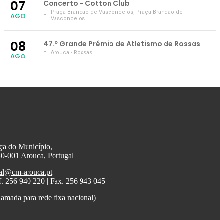
07
Concerto - Cotton Club
Praça Brandão de Vasconcelos
, Praça Brandão de
AGO
Vasconcelos
08
47.º Grande Prémio de Atletismo de Rossas
Arouca - Rossas
AGO
ça do Município,
0-001 Arouca, Portugal
al@cm-arouca.pt
f. 256 940 220 | Fax. 256 943 045
amada para rede fixa nacional)