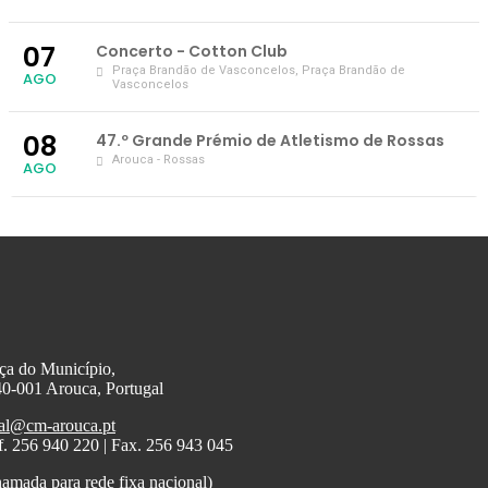
07
Concerto - Cotton Club
Praça Brandão de Vasconcelos
, Praça Brandão de
AGO
Vasconcelos
08
47.º Grande Prémio de Atletismo de Rossas
Arouca - Rossas
AGO
ça do Município,
0-001 Arouca, Portugal
al@cm-arouca.pt
f. 256 940 220 | Fax. 256 943 045
amada para rede fixa nacional)