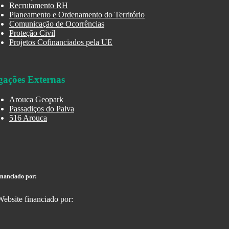
Recrutamento RH
Planeamento e Ordenamento do Território
Comunicação de Ocorrências
Proteção Civil
Projetos Cofinanciados pela UE
gações Externas
Arouca Geopark
Passadiços do Paiva
516 Arouca
inanciado por: