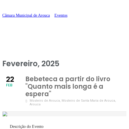
longa é a espera”
Câmara Municipal de Arouca
>
Eventos
>
Bebeteca a partir do livro
“Quanto mais longa é a espera”
Fevereiro, 2025
22
Bebeteca a partir do livro
"Quanto mais longa é a
FEB
espera"
Mosteiro de Arouca
, Mosteiro de Santa Maria de Arouca,
Arouca
Descrição do Evento