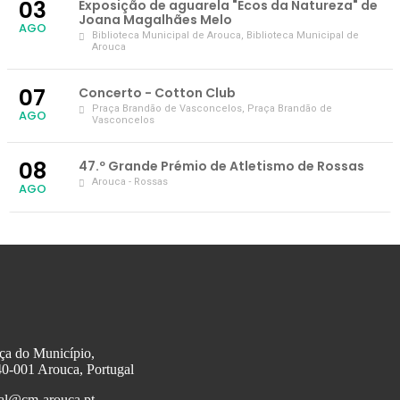
03
Exposição de aguarela "Ecos da Natureza" de
Joana Magalhães Melo
AGO
Biblioteca Municipal de Arouca
, Biblioteca Municipal de
Arouca
07
Concerto - Cotton Club
Praça Brandão de Vasconcelos
, Praça Brandão de
AGO
Vasconcelos
08
47.º Grande Prémio de Atletismo de Rossas
Arouca - Rossas
AGO
ça do Município,
0-001 Arouca, Portugal
al@cm-arouca.pt