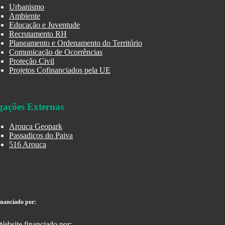
Urbanismo
Ambiente
Educação e Juventude
Recrutamento RH
Planeamento e Ordenamento do Território
Comunicação de Ocorrências
Proteção Civil
Projetos Cofinanciados pela UE
gações Externas
Arouca Geopark
Passadiços do Paiva
516 Arouca
inanciado por: