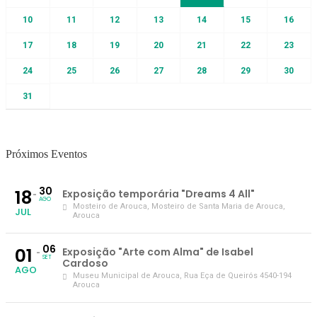
10
11
12
13
14
15
16
17
18
19
20
21
22
23
24
25
26
27
28
29
30
31
Próximos Eventos
30
18
Exposição temporária "Dreams 4 All"
AGO
Mosteiro de Arouca
, Mosteiro de Santa Maria de Arouca,
JUL
Arouca
06
01
Exposição "Arte com Alma" de Isabel
SET
Cardoso
AGO
Museu Municipal de Arouca
, Rua Eça de Queirós 4540-194
Arouca