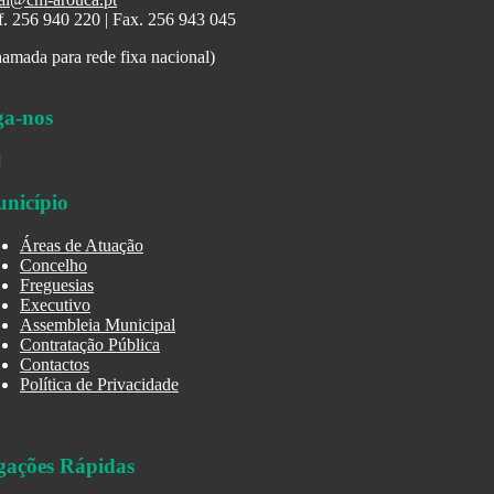
f. 256 940 220 | Fax. 256 943 045
amada para rede fixa nacional)
ga-nos
nicípio
Áreas de Atuação
Concelho
Freguesias
Executivo
Assembleia Municipal
Contratação Pública
Contactos
Política de Privacidade
gações Rápidas