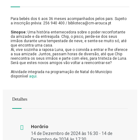
Para bebés dos 6 aos 36 meses acompanhados pelos pais. Sujeito
a inscrição prévia: 256 940 400 / biblioteca@cm-arouca.pt
Sinopse:
Uma história enternecedora sobre o poder reconfortante
da amizade e da entreajuda. Chip, o pisco, perde-se dos seus
irmãos durante uma tempestade de neve, e sente-se muito só, até
que encontra uma casa.
Aí, vive sozinha a raposa Luna, que o convida a entrar e lhe oferece
a sua amizade. Juntos, passam horas de diversão, até que Chip
reencontra os seus irmãos e parte com eles, para tristeza de Luna.
Será que estes novos amigos vão voltar a reencontrar-se?
Atividade integrada na programação de Natal do Município
disponível
aqui
.
Detalhes
Horário
14 de Dezembro de 2024 às 16:30 - 14 de
Dezembro de 2024 às 17:30