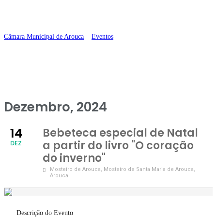
inverno”
Câmara Municipal de Arouca
>
Eventos
>
Bebeteca especial de Natal a
partir do livro “O coração do inverno”
Dezembro, 2024
14
Bebeteca especial de Natal
a partir do livro "O coração
DEZ
do inverno"
Mosteiro de Arouca
, Mosteiro de Santa Maria de Arouca,
Arouca
Descrição do Evento