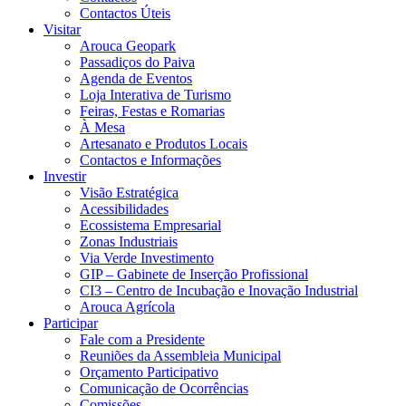
Contactos Úteis
Visitar
Arouca Geopark
Passadiços do Paiva
Agenda de Eventos
Loja Interativa de Turismo
Feiras, Festas e Romarias
À Mesa
Artesanato e Produtos Locais
Contactos e Informações
Investir
Visão Estratégica
Acessibilidades
Ecossistema Empresarial
Zonas Industriais
Via Verde Investimento
GIP – Gabinete de Inserção Profissional
CI3 – Centro de Incubação e Inovação Industrial
Arouca Agrícola
Participar
Fale com a Presidente
Reuniões da Assembleia Municipal
Orçamento Participativo
Comunicação de Ocorrências
Comissões