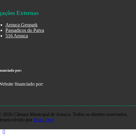
gações Externas
Arouca Geopark
Passadiços do Paiva
516 Arouca
inanciado por:
 2026 Câmara Municipal de Arouca. Todos os direitos reservados.
Desenvolvido por
Brain One