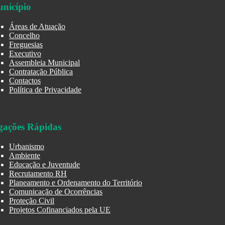
nicípio
Áreas de Atuação
Concelho
Freguesias
Executivo
Assembleia Municipal
Contratação Pública
Contactos
Política de Privacidade
gações Rápidas
Urbanismo
Ambiente
Educação e Juventude
Recrutamento RH
Planeamento e Ordenamento do Território
Comunicação de Ocorrências
Proteção Civil
Projetos Cofinanciados pela UE