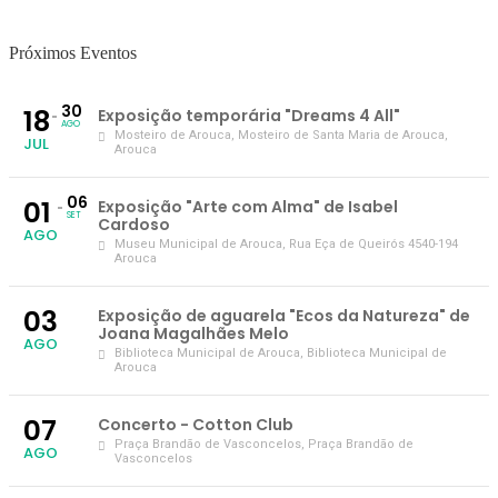
Próximos Eventos
30
18
Exposição temporária "Dreams 4 All"
AGO
Mosteiro de Arouca
, Mosteiro de Santa Maria de Arouca,
JUL
Arouca
06
01
Exposição "Arte com Alma" de Isabel
SET
Cardoso
AGO
Museu Municipal de Arouca
, Rua Eça de Queirós 4540-194
Arouca
03
Exposição de aguarela "Ecos da Natureza" de
Joana Magalhães Melo
AGO
Biblioteca Municipal de Arouca
, Biblioteca Municipal de
Arouca
07
Concerto - Cotton Club
Praça Brandão de Vasconcelos
, Praça Brandão de
AGO
Vasconcelos