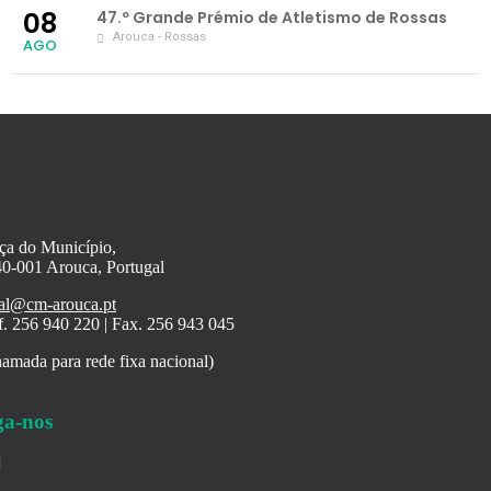
08
47.º Grande Prémio de Atletismo de Rossas
Arouca - Rossas
AGO
ça do Município,
0-001 Arouca, Portugal
al@cm-arouca.pt
f. 256 940 220 | Fax. 256 943 045
amada para rede fixa nacional)
ga-nos