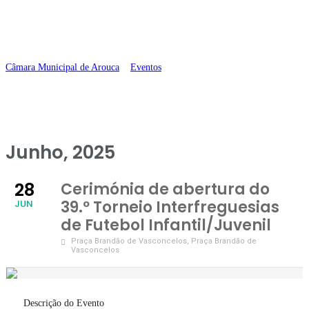
Futebol
Infantil/Juvenil
Câmara Municipal de Arouca
>
Eventos
>
Cerimónia de abertura do 39.º
Torneio Interfreguesias de Futebol Infantil/Juvenil
Junho, 2025
28
Cerimónia de abertura do
39.º Torneio Interfreguesias
JUN
de Futebol Infantil/Juvenil
Praça Brandão de Vasconcelos
, Praça Brandão de
Vasconcelos
Descrição do Evento