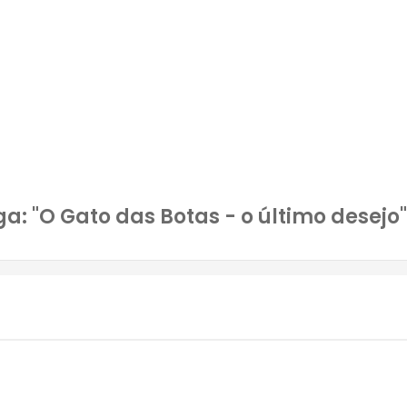
“O Gato das Botas – o último desejo”
a: "O Gato das Botas - o último desejo"