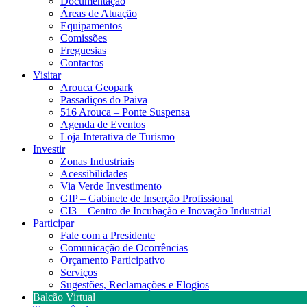
Documentação
Áreas de Atuação
Equipamentos
Comissões
Freguesias
Contactos
Visitar
Arouca Geopark
Passadiços do Paiva
516 Arouca – Ponte Suspensa
Agenda de Eventos
Loja Interativa de Turismo
Investir
Zonas Industriais
Acessibilidades
Via Verde Investimento
GIP – Gabinete de Inserção Profissional
CI3 – Centro de Incubação e Inovação Industrial
Participar
Fale com a Presidente
Comunicação de Ocorrências
Orçamento Participativo
Serviços
Sugestões, Reclamações e Elogios
Balcão Virtual