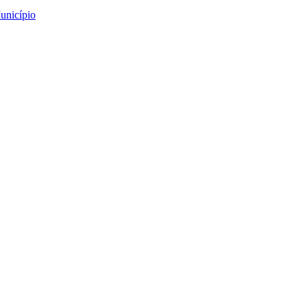
unicípio
Alvarenga: “O Gato das 