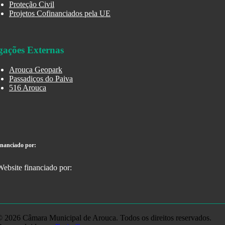
Proteção Civil
Projetos Cofinanciados pela UE
gações Externas
Arouca Geopark
Passadiços do Paiva
516 Arouca
inanciado por:
 2026 Câmara Municipal de Arouca. Todos os direitos reservados.