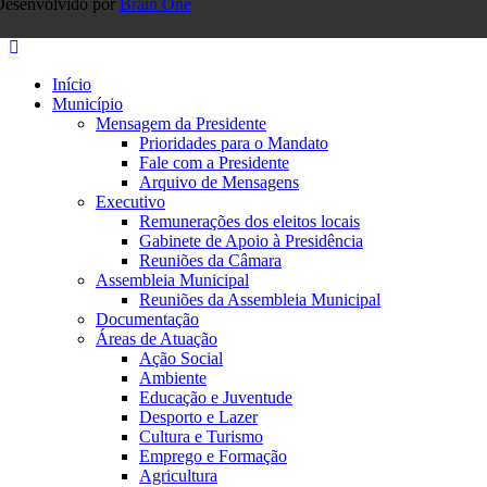
Desenvolvido por
Brain One
Início
Município
Mensagem da Presidente
Prioridades para o Mandato
Fale com a Presidente
Arquivo de Mensagens
Executivo
Remunerações dos eleitos locais
Gabinete de Apoio à Presidência
Reuniões da Câmara
Assembleia Municipal
Reuniões da Assembleia Municipal
Documentação
Áreas de Atuação
Ação Social
Ambiente
Educação e Juventude
Desporto e Lazer
Cultura e Turismo
Emprego e Formação
Agricultura