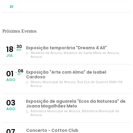
31
Próximos Eventos
30
18
Exposição temporária "Dreams 4 All"
AGO
Mosteiro de Arouca
, Mosteiro de Santa Maria de Arouca,
JUL
Arouca
06
01
Exposição "Arte com Alma" de Isabel
SET
Cardoso
AGO
Museu Municipal de Arouca
, Rua Eça de Queirós 4540-194
Arouca
03
Exposição de aguarela "Ecos da Natureza" de
Joana Magalhães Melo
AGO
Biblioteca Municipal de Arouca
, Biblioteca Municipal de
Arouca
07
Concerto - Cotton Club