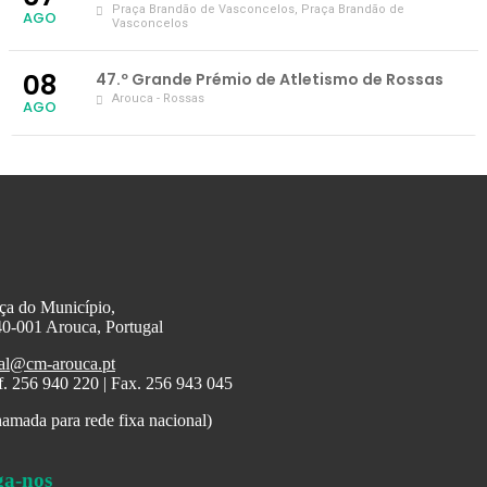
Praça Brandão de Vasconcelos
, Praça Brandão de
AGO
Vasconcelos
08
47.º Grande Prémio de Atletismo de Rossas
Arouca - Rossas
AGO
ça do Município,
0-001 Arouca, Portugal
al@cm-arouca.pt
f. 256 940 220 | Fax. 256 943 045
amada para rede fixa nacional)
ga-nos