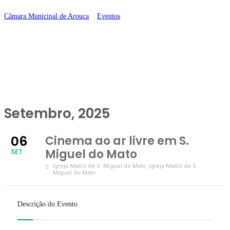
Câmara Municipal de Arouca
>
Eventos
>
Cinema ao ar livre em S. Miguel
do Mato
Setembro, 2025
06
Cinema ao ar livre em S.
Miguel do Mato
SET
Igreja Matriz de S. Miguel do Mato
, Igreja Matriz de S.
Miguel do Mato
Descrição do Evento