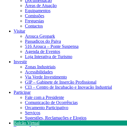
Documentação
Áreas de Atuação
Equipamentos
Comissões
Freguesias
Contactos
Visitar
Arouca Geopark
Passadiços do Paiva
516 Arouca – Ponte Suspensa
Agenda de Eventos
Loja Interativa de Turismo
Investir
Zonas Industriais
Acessibilidades
Via Verde Investimento
GIP – Gabinete de Inserção Profissional
CI3 – Centro de Incubação e Inovação Industrial
Participar
Fale com a Presidente
Comunicação de Ocorrências
Orçamento Participativo
Serviços
Sugestões, Reclamações e Elogios
Balcão Virtual