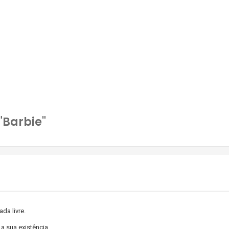
"Barbie"
da livre.
a sua existência.