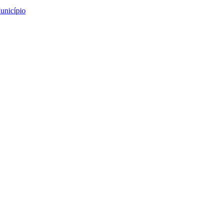
unicípio
Arouca: “Barbie”
rbie”