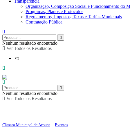
Transparência
Organização, Composição Social e Funcionamento do M
Programas, Planos e Protocolos
Regulamentos, Impostos, Taxas e Tarifas Municipais
Contratação Pública
Nenhum resultado encontrado
Ver Todos os Resultados
Nenhum resultado encontrado
Ver Todos os Resultados
Cinema ao ar livre em 
Câmara Municipal de Arouca
>
Eventos
>
Cinema ao ar livre em Arouca: “Ba