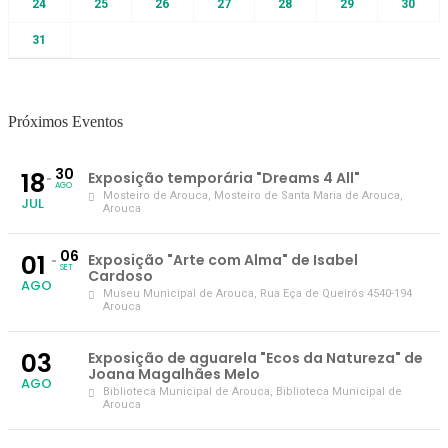
24
25
26
27
28
29
30
31
Próximos Eventos
30
18
Exposição temporária "Dreams 4 All"
AGO
Mosteiro de Arouca
, Mosteiro de Santa Maria de Arouca,
JUL
Arouca
06
01
Exposição "Arte com Alma" de Isabel
SET
Cardoso
AGO
Museu Municipal de Arouca
, Rua Eça de Queirós 4540-194
Arouca
03
Exposição de aguarela "Ecos da Natureza" de
Joana Magalhães Melo
AGO
Biblioteca Municipal de Arouca
, Biblioteca Municipal de
Arouca