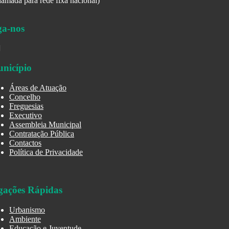
amada para rede fixa nacional)
ga-nos
nicípio
Áreas de Atuação
Concelho
Freguesias
Executivo
Assembleia Municipal
Contratação Pública
Contactos
Política de Privacidade
gações Rápidas
Urbanismo
Ambiente
Educação e Juventude