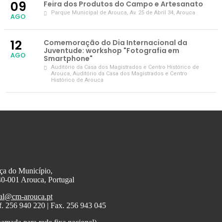
09
Feira dos Produtos do Campo e Artesanato
Parque Municipal de Arouca
, Av. 25 de Abril 34, Arouca
AGO
12
Comemoração do Dia Internacional da
Juventude: workshop "Fotografia em
AGO
Smartphone"
Auditório da Casa dos Magistrados e Centro Histórico de
Arouca
, Auditório da Casa dos Magistrados e Centro
Histórico de Arouca
ça do Município,
0-001 Arouca, Portugal
al@cm-arouca.pt
f. 256 940 220 | Fax. 256 943 045