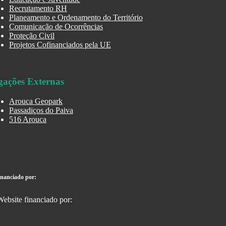
Recrutamento RH
Planeamento e Ordenamento do Território
Comunicação de Ocorrências
Proteção Civil
Projetos Cofinanciados pela UE
gações Externas
Arouca Geopark
Passadiços do Paiva
516 Arouca
inanciado por: