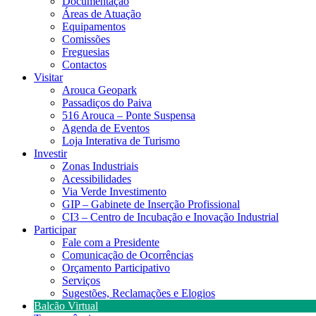
Documentação
Áreas de Atuação
Equipamentos
Comissões
Freguesias
Contactos
Visitar
Arouca Geopark
Passadiços do Paiva
516 Arouca – Ponte Suspensa
Agenda de Eventos
Loja Interativa de Turismo
Investir
Zonas Industriais
Acessibilidades
Via Verde Investimento
GIP – Gabinete de Inserção Profissional
CI3 – Centro de Incubação e Inovação Industrial
Participar
Fale com a Presidente
Comunicação de Ocorrências
Orçamento Participativo
Serviços
Sugestões, Reclamações e Elogios
Balcão Virtual