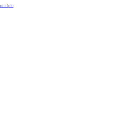
unicípio
obot Selvagem”
gem”