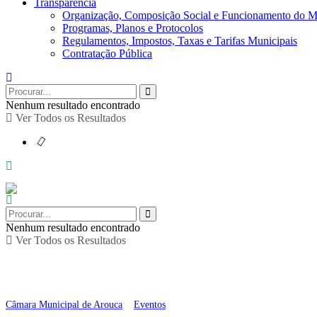
Transparência
Organização, Composição Social e Funcionamento do M
Programas, Planos e Protocolos
Regulamentos, Impostos, Taxas e Tarifas Municipais
Contratação Pública
Nenhum resultado encontrado
Ver Todos os Resultados
Nenhum resultado encontrado
Ver Todos os Resultados
Cinema em Arouca: “R
Câmara Municipal de Arouca
>
Eventos
>
Cinema em Arouca: “Robot Selva