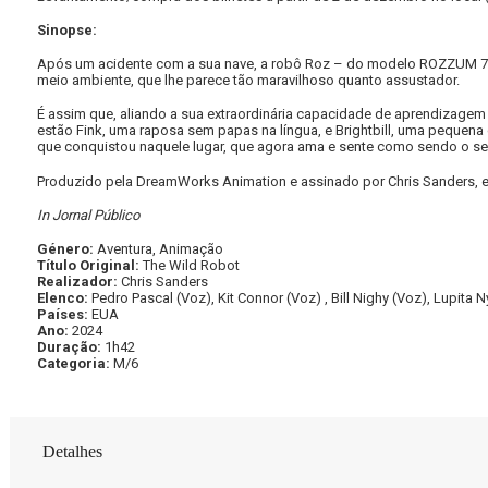
Sinopse:
Após um acidente com a sua nave, a robô Roz – do modelo ROZZUM 7134 
meio ambiente, que lhe parece tão maravilhoso quanto assustador.
É assim que, aliando a sua extraordinária capacidade de aprendizagem
estão Fink, uma raposa sem papas na língua, e Brightbill, uma pequena
que conquistou naquele lugar, que agora ama e sente como sendo o seu 
Produzido pela DreamWorks Animation e assinado por Chris Sanders, e
In Jornal
Público
Género:
Aventura, Animação
Título Original:
The Wild Robot
Realizador:
Chris Sanders
Elenco:
Pedro Pascal (Voz), Kit Connor (Voz) , Bill Nighy (Voz), Lupita 
Países:
EUA
Ano:
2024
Duração:
1h42
Categoria:
M/6
Detalhes